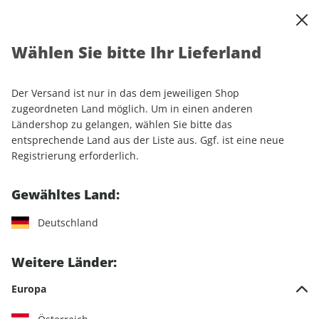
0
Warenkorb
Shop durchsuchen
MENÜ
Wählen Sie bitte Ihr Lieferland
Startseite
Einzelhefte
Motorrad
MOTORRAD
MOTORRAD ePaper 20/2024
Der Versand ist nur in das dem jeweiligen Shop
zugeordneten Land möglich. Um in einen anderen
LESEPROBE
Ländershop zu gelangen, wählen Sie bitte das
entsprechende Land aus der Liste aus. Ggf. ist eine neue
Registrierung erforderlich.
Gewähltes Land:
Deutschland
Weitere Länder:
Europa