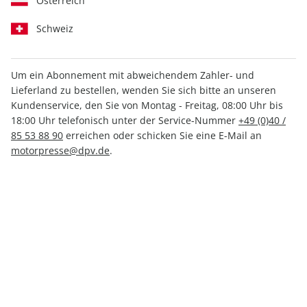
Österreich
Schweiz
Um ein Abonnement mit abweichendem Zahler- und
Lieferland zu bestellen, wenden Sie sich bitte an unseren
MOTORRAD ePaper 20/2024
Kundenservice, den Sie von Montag - Freitag, 08:00 Uhr bis
18:00 Uhr telefonisch unter der Service-Nummer
+49 (0)40 /
Direkt verfügbar
85 53 88 90
erreichen oder schicken Sie eine E-Mail an
motorpresse@dpv.de
.
3,99 €
inkl. MwSt.
Zur Kasse