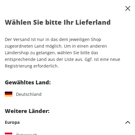
0
Warenkorb
Shop durchsuchen
MENÜ
Wählen Sie bitte Ihr Lieferland
Startseite
Einzelhefte
Motorrad
MOTORRAD
MOTORRAD ePaper 19/2022
Der Versand ist nur in das dem jeweiligen Shop
zugeordneten Land möglich. Um in einen anderen
LESEPROBE
Ländershop zu gelangen, wählen Sie bitte das
entsprechende Land aus der Liste aus. Ggf. ist eine neue
Registrierung erforderlich.
Gewähltes Land:
Deutschland
Weitere Länder:
Europa