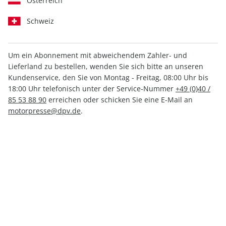
Österreich
Schweiz
Um ein Abonnement mit abweichendem Zahler- und
Lieferland zu bestellen, wenden Sie sich bitte an unseren
MOTORRAD ePaper 19/2022
Kundenservice, den Sie von Montag - Freitag, 08:00 Uhr bis
18:00 Uhr telefonisch unter der Service-Nummer
+49 (0)40 /
Direkt verfügbar
85 53 88 90
erreichen oder schicken Sie eine E-Mail an
motorpresse@dpv.de
.
3,49 €
inkl. MwSt.
Zur Kasse