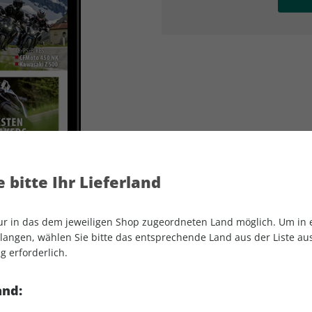
AD
AD
 bitte Ihr Lieferland
nur in das dem jeweiligen Shop zugeordneten Land möglich. Um in
angen, wählen Sie bitte das entsprechende Land aus der Liste aus.
g erforderlich.
MOTORRAD ePaper 15/2024
and: