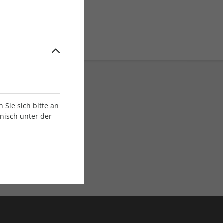
Sie sich bitte an
onisch unter der
E-Paper Ausgaben
Als App oder E-Paper
verfügbar