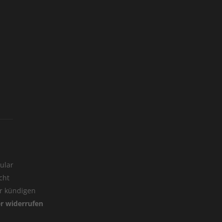
ular
cht
er kündigen
er widerrufen