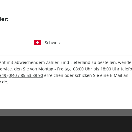
d
tgart GmbH & Co. KG
er:
Schweiz
IHRE ABO-VORTEILE
t mit abweichendem Zahler- und Lieferland zu bestellen, wenden 
vice, den Sie von Montag - Freitag, 08:00 Uhr bis 18:00 Uhr telef
+49 (0)40 / 85 53 88 90
erreichen oder schicken Sie eine E-Mail an
.de
.
Versandkostenfrei
Wunschprämie
en
Lieferung frei Haus
Geschenk inklusive