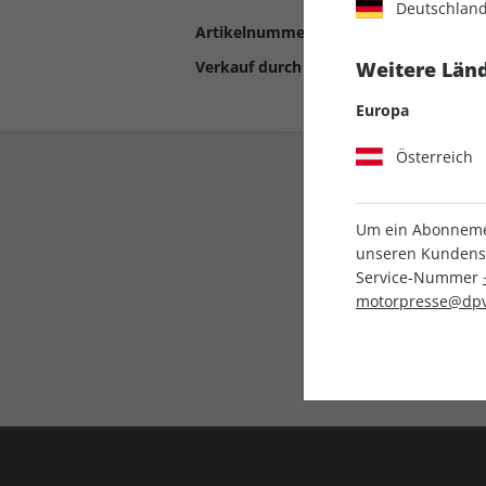
Deutschlan
Artikelnummer
2193058
Verkauf durch
Motor Presse Stut
Weitere Länd
Europa
Österreich
Um ein Abonnemen
unseren Kundenser
Service-Nummer
motorpresse@dpv
Liefergarantie
Keine Ausgabe verpass