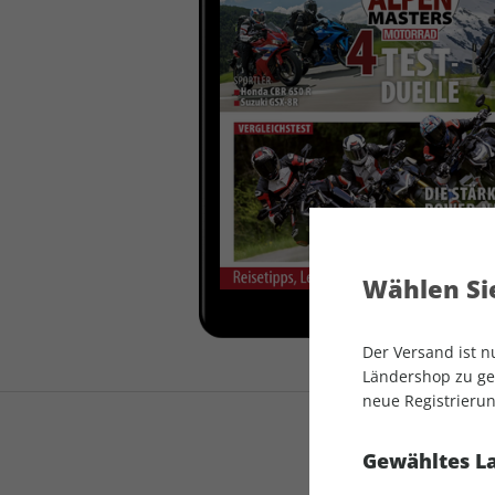
auto motor und sport
auto motor und sport
EDITION
autokauf
auto motor und sport
autokauf
Wählen Sie
Der Versand ist 
Ländershop zu gel
neue Registrierun
Gewähltes L