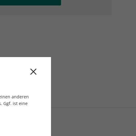
AC Reisemagazin
AC Reisemagazin
 einen anderen
 Ggf. ist eine