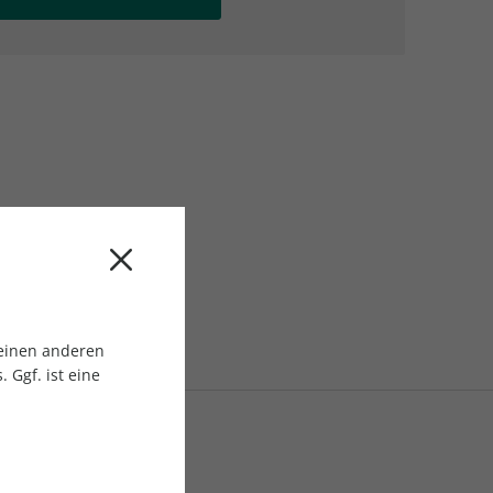
AC Reisemagazin
AC Reisemagazin
 einen anderen
 Ggf. ist eine