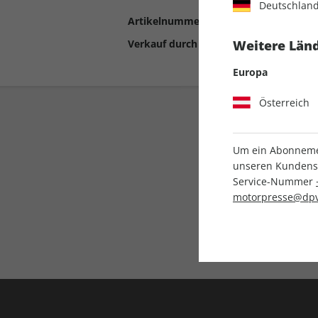
Deutschlan
Artikelnummer
2193056
Verkauf durch
Motor Presse Stut
Weitere Länd
Europa
Österreich
Um ein Abonnemen
unseren Kundenser
Service-Nummer
motorpresse@dpv
Liefergarantie
Keine Ausgabe verpass