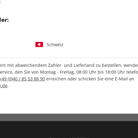
d
tgart GmbH & Co. KG
er:
Schweiz
IHRE ABO-VORTEILE
t mit abweichendem Zahler- und Lieferland zu bestellen, wenden 
vice, den Sie von Montag - Freitag, 08:00 Uhr bis 18:00 Uhr telef
+49 (0)40 / 85 53 88 90
erreichen oder schicken Sie eine E-Mail an
.de
.
Versandkostenfrei
Wunschprämie
en
Lieferung frei Haus
Geschenk inklusive