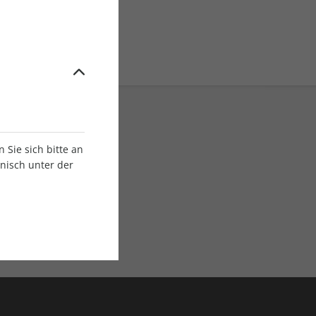
Sie sich bitte an
onisch unter der
E-Paper Ausgaben
Als App oder E-Paper
verfügbar