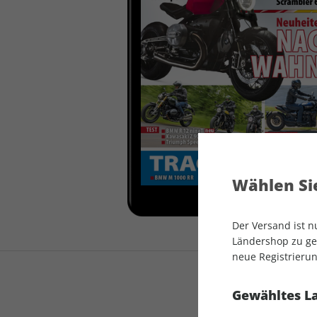
auto motor und sport
auto motor und sport
EDITION
autokauf
auto motor und sport
autokauf
Wählen Sie
Der Versand ist 
Ländershop zu gel
neue Registrierun
Gewähltes L