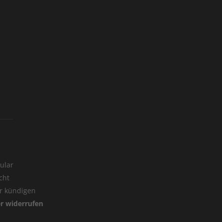
ular
cht
er kündigen
er widerrufen