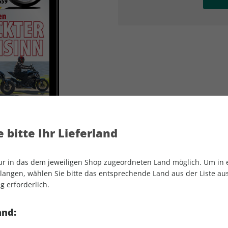
AD
AD
 bitte Ihr Lieferland
nur in das dem jeweiligen Shop zugeordneten Land möglich. Um in
angen, wählen Sie bitte das entsprechende Land aus der Liste aus.
g erforderlich.
MOTORRAD ePaper 13/2024
and: