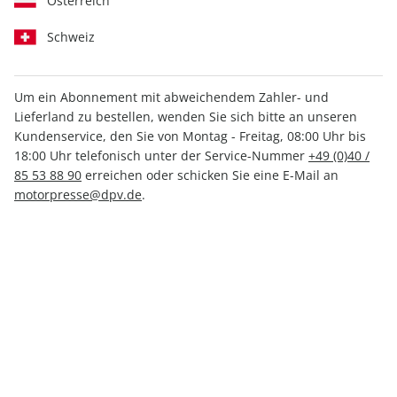
Österreich
Schweiz
Um ein Abonnement mit abweichendem Zahler- und
Lieferland zu bestellen, wenden Sie sich bitte an unseren
MOTORRAD ePaper 12/2025
Kundenservice, den Sie von Montag - Freitag, 08:00 Uhr bis
18:00 Uhr telefonisch unter der Service-Nummer
+49 (0)40 /
Direkt verfügbar
85 53 88 90
erreichen oder schicken Sie eine E-Mail an
motorpresse@dpv.de
.
3,99 €
inkl. MwSt.
Zur Kasse