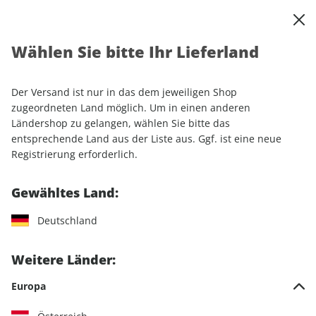
0
Warenkorb
Shop durchsuchen
MENÜ
Wählen Sie bitte Ihr Lieferland
Startseite
Einzelhefte
Motorrad
MOTORRAD
MOTORRAD ePaper 12/2025
Der Versand ist nur in das dem jeweiligen Shop
zugeordneten Land möglich. Um in einen anderen
LESEPROBE
Ländershop zu gelangen, wählen Sie bitte das
entsprechende Land aus der Liste aus. Ggf. ist eine neue
Registrierung erforderlich.
Gewähltes Land:
Deutschland
Weitere Länder:
Europa