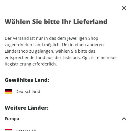
0
Warenkorb
Shop durchsuchen
MENÜ
Wählen Sie bitte Ihr Lieferland
Startseite
Einzelhefte
Motorrad
MOTORRAD
MOTORRAD ePaper 01/2024
Der Versand ist nur in das dem jeweiligen Shop
zugeordneten Land möglich. Um in einen anderen
LESEPROBE
Ländershop zu gelangen, wählen Sie bitte das
entsprechende Land aus der Liste aus. Ggf. ist eine neue
Registrierung erforderlich.
Gewähltes Land:
Deutschland
Weitere Länder:
Europa