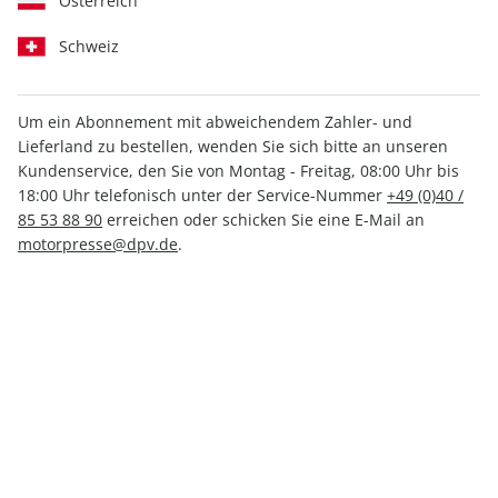
Österreich
Schweiz
Um ein Abonnement mit abweichendem Zahler- und
Lieferland zu bestellen, wenden Sie sich bitte an unseren
MOTORRAD ePaper 01/2024
Kundenservice, den Sie von Montag - Freitag, 08:00 Uhr bis
18:00 Uhr telefonisch unter der Service-Nummer
+49 (0)40 /
Direkt verfügbar
85 53 88 90
erreichen oder schicken Sie eine E-Mail an
motorpresse@dpv.de
.
3,49 €
inkl. MwSt.
Zur Kasse