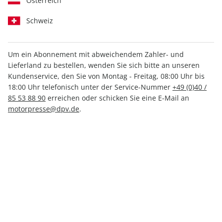
Österreich
Schweiz
Um ein Abonnement mit abweichendem Zahler- und
Lieferland zu bestellen, wenden Sie sich bitte an unseren
MOTORRAD Classic ePaper
Kundenservice, den Sie von Montag - Freitag, 08:00 Uhr bis
12/2025
18:00 Uhr telefonisch unter der Service-Nummer
+49 (0)40 /
85 53 88 90
erreichen oder schicken Sie eine E-Mail an
motorpresse@dpv.de
.
Direkt verfügbar
4,99 €
inkl. MwSt.
Zur Kasse