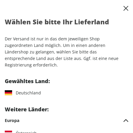
0
Warenkorb
Shop durchsuchen
MENÜ
Wählen Sie bitte Ihr Lieferland
Startseite
Einzelhefte
Motorrad
MOTORRAD Classic
MOTORRAD Classic ePaper 12/2025
Der Versand ist nur in das dem jeweiligen Shop
zugeordneten Land möglich. Um in einen anderen
LESEPROBE
Ländershop zu gelangen, wählen Sie bitte das
entsprechende Land aus der Liste aus. Ggf. ist eine neue
Registrierung erforderlich.
Gewähltes Land:
Deutschland
Weitere Länder:
Europa