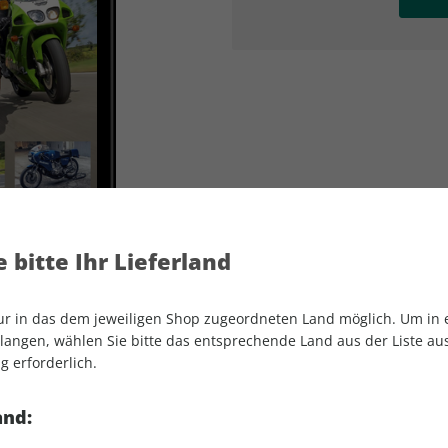
AD
AD
 bitte Ihr Lieferland
nur in das dem jeweiligen Shop zugeordneten Land möglich. Um in
angen, wählen Sie bitte das entsprechende Land aus der Liste aus.
g erforderlich.
MOTORRAD Classic ePaper 12/2024
and: