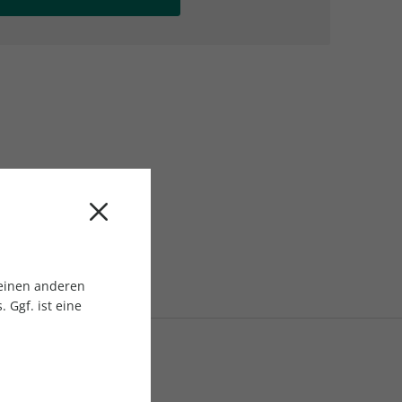
AC Reisemagazin
AC Reisemagazin
 einen anderen
 Ggf. ist eine