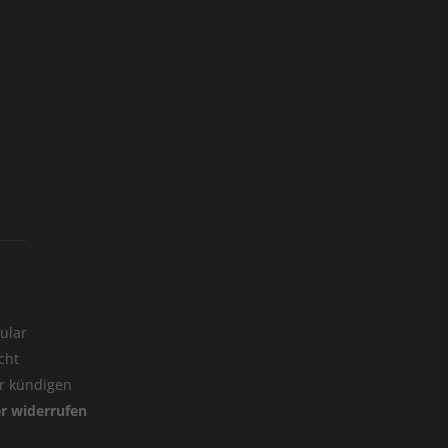
ular
cht
er kündigen
er widerrufen