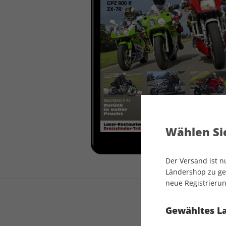
auto motor und sport
auto motor und sport
EDITION
autokauf
auto motor und sport
autokauf
Wählen Sie
Der Versand ist 
Ländershop zu gel
neue Registrierun
Gewähltes L