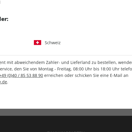
d
tgart GmbH & Co. KG
er:
Schweiz
IHRE ABO-VORTEILE
t mit abweichendem Zahler- und Lieferland zu bestellen, wenden 
vice, den Sie von Montag - Freitag, 08:00 Uhr bis 18:00 Uhr telef
+49 (0)40 / 85 53 88 90
erreichen oder schicken Sie eine E-Mail an
.de
.
Versandkostenfrei
Wunschprämie
en
Lieferung frei Haus
Geschenk inklusive