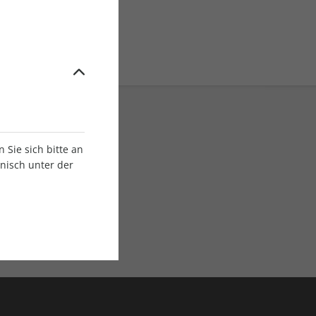
Sie sich bitte an
onisch unter der
E-Paper Ausgaben
Als App oder E-Paper
verfügbar