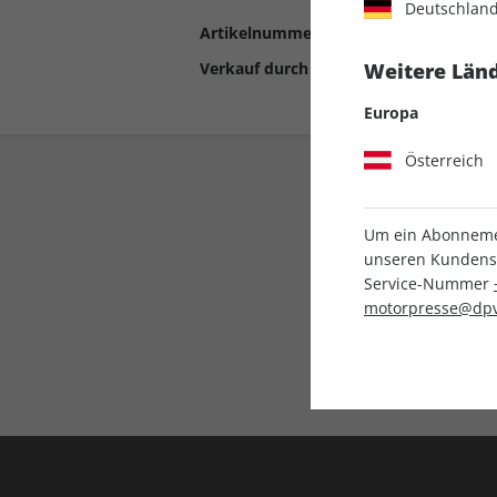
Deutschlan
Artikelnummer
2192799
Verkauf durch
Motor Presse Stut
Weitere Länd
Europa
Österreich
Um ein Abonnemen
unseren Kundenser
Service-Nummer
motorpresse@dpv
Liefergarantie
Keine Ausgabe verpass