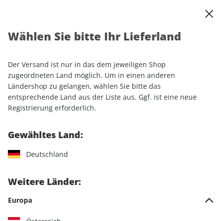
0
Warenkorb
Shop durchsuchen
MENÜ
Wählen Sie bitte Ihr Lieferland
Startseite
Einzelhefte
Motorrad
MOTORRAD Classic
MOTORRAD Classic ePaper 12/2023
Der Versand ist nur in das dem jeweiligen Shop
zugeordneten Land möglich. Um in einen anderen
LESEPROBE
Ländershop zu gelangen, wählen Sie bitte das
entsprechende Land aus der Liste aus. Ggf. ist eine neue
Registrierung erforderlich.
Gewähltes Land:
Deutschland
Weitere Länder:
Europa