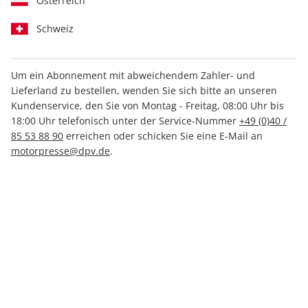
Österreich
Schweiz
Um ein Abonnement mit abweichendem Zahler- und
Lieferland zu bestellen, wenden Sie sich bitte an unseren
MOTORRAD Classic ePaper
Kundenservice, den Sie von Montag - Freitag, 08:00 Uhr bis
12/2023
18:00 Uhr telefonisch unter der Service-Nummer
+49 (0)40 /
85 53 88 90
erreichen oder schicken Sie eine E-Mail an
motorpresse@dpv.de
.
Direkt verfügbar
4,99 €
inkl. MwSt.
Zur Kasse