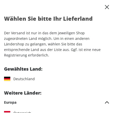
0
Warenkorb
Shop durchsuchen
MENÜ
Wählen Sie bitte Ihr Lieferland
Startseite
Einzelhefte
Motorrad
MOTORRAD Classic
MOTORRAD Classic 04/2026
Der Versand ist nur in das dem jeweiligen Shop
zugeordneten Land möglich. Um in einen anderen
LESEPROBE
Ländershop zu gelangen, wählen Sie bitte das
entsprechende Land aus der Liste aus. Ggf. ist eine neue
Registrierung erforderlich.
Gewähltes Land:
Deutschland
Weitere Länder:
Europa