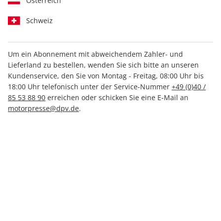
Österreich
Schweiz
Um ein Abonnement mit abweichendem Zahler- und
Lieferland zu bestellen, wenden Sie sich bitte an unseren
MOTORRAD Classic 04/2026
Kundenservice, den Sie von Montag - Freitag, 08:00 Uhr bis
18:00 Uhr telefonisch unter der Service-Nummer
+49 (0)40 /
85 53 88 90
erreichen oder schicken Sie eine E-Mail an
Verfügbar - Nur solange der Vorrat reicht
motorpresse@dpv.de
.
Anzahl
7,90 €
inkl. MwSt., zzgl.
Versand
In den Warenkorb