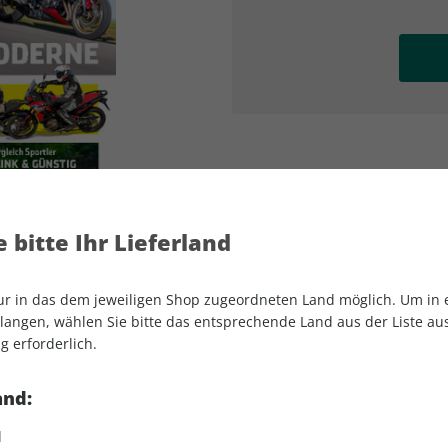
AD
AD
 bitte Ihr Lieferland
nur in das dem jeweiligen Shop zugeordneten Land möglich. Um in
angen, wählen Sie bitte das entsprechende Land aus der Liste aus.
g erforderlich.
MOTORRAD 11/2026
and:
d