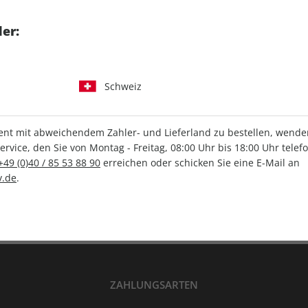
tgart GmbH & Co. KG
er:
Schweiz
IHRE ABO-VORTEILE
t mit abweichendem Zahler- und Lieferland zu bestellen, wenden 
vice, den Sie von Montag - Freitag, 08:00 Uhr bis 18:00 Uhr telef
+49 (0)40 / 85 53 88 90
erreichen oder schicken Sie eine E-Mail an
Versandkostenfrei
Wunschprämie
.de
.
en
Lieferung frei Haus
Geschenk inklusive
ZAHLUNGSARTEN