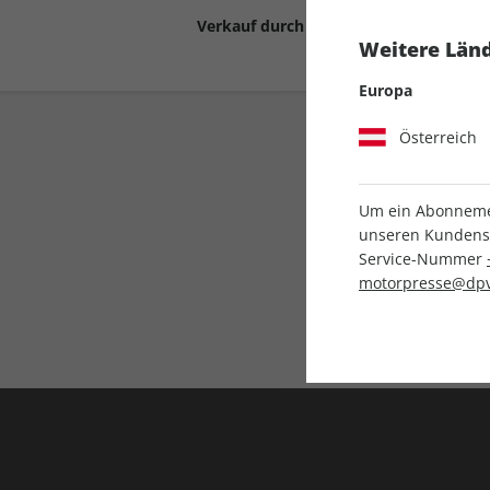
Verkauf durch
Motor Presse Stut
Weitere Länd
Europa
Österreich
Um ein Abonnemen
unseren Kundenser
Service-Nummer
Liefergarantie
motorpresse@dpv
Keine Ausgabe verpass