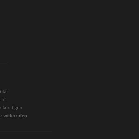
ular
cht
er kündigen
er widerrufen