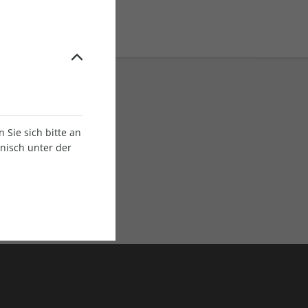
Sie sich bitte an
onisch unter der
E-Paper Ausgaben
Als App oder E-Paper
verfügbar