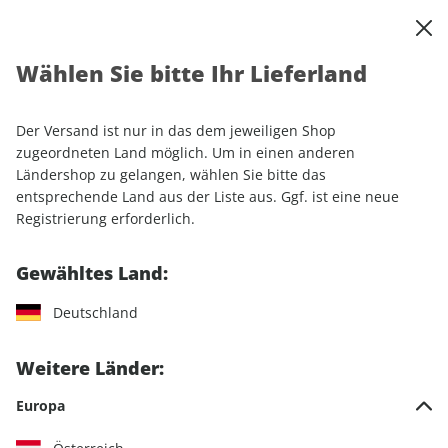
0
Warenkorb
Shop durchsuchen
MENÜ
Wählen Sie bitte Ihr Lieferland
Startseite
Einzelhefte
Luftfahrt
Klassiker der Luftfahrt ePaper 08/2021
Der Versand ist nur in das dem jeweiligen Shop
zugeordneten Land möglich. Um in einen anderen
LESEPROBE
Ländershop zu gelangen, wählen Sie bitte das
entsprechende Land aus der Liste aus. Ggf. ist eine neue
Registrierung erforderlich.
Gewähltes Land:
Deutschland
Weitere Länder:
Europa