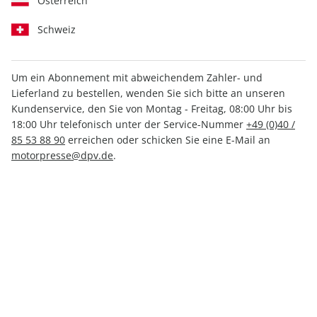
Österreich
Schweiz
Um ein Abonnement mit abweichendem Zahler- und
Lieferland zu bestellen, wenden Sie sich bitte an unseren
Klassiker der Luftfahrt ePaper
Kundenservice, den Sie von Montag - Freitag, 08:00 Uhr bis
08/2021
18:00 Uhr telefonisch unter der Service-Nummer
+49 (0)40 /
85 53 88 90
erreichen oder schicken Sie eine E-Mail an
motorpresse@dpv.de
.
Direkt verfügbar
4,99 €
inkl. MwSt.
Zur Kasse