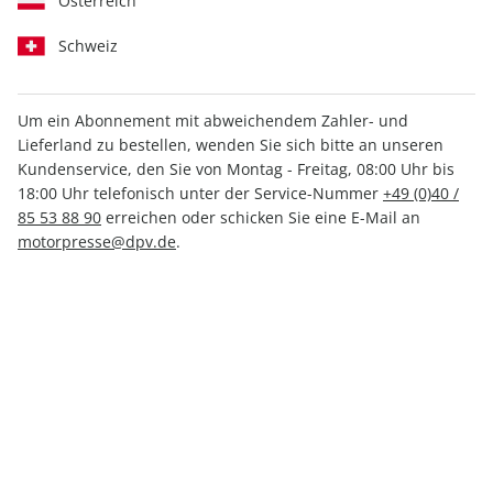
Österreich
Schweiz
Um ein Abonnement mit abweichendem Zahler- und
Lieferland zu bestellen, wenden Sie sich bitte an unseren
Klassiker der Luftfahrt ePaper
Kundenservice, den Sie von Montag - Freitag, 08:00 Uhr bis
07/2022
18:00 Uhr telefonisch unter der Service-Nummer
+49 (0)40 /
85 53 88 90
erreichen oder schicken Sie eine E-Mail an
motorpresse@dpv.de
.
Direkt verfügbar
4,99 €
inkl. MwSt.
Zur Kasse