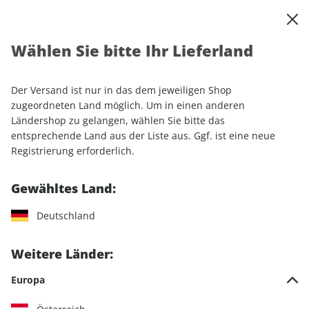
0
Warenkorb
Shop durchsuchen
MENÜ
Wählen Sie bitte Ihr Lieferland
Startseite
Einzelhefte
Luftfahrt
Klassiker der Luftfahrt ePaper 07/2022
Der Versand ist nur in das dem jeweiligen Shop
zugeordneten Land möglich. Um in einen anderen
LESEPROBE
Ländershop zu gelangen, wählen Sie bitte das
entsprechende Land aus der Liste aus. Ggf. ist eine neue
Registrierung erforderlich.
Gewähltes Land:
Deutschland
Weitere Länder:
Europa