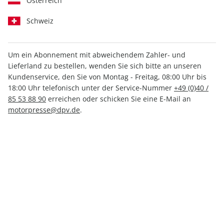
Österreich
Schweiz
Um ein Abonnement mit abweichendem Zahler- und
Lieferland zu bestellen, wenden Sie sich bitte an unseren
Klassiker der Luftfahrt ePaper
Kundenservice, den Sie von Montag - Freitag, 08:00 Uhr bis
03/2022
18:00 Uhr telefonisch unter der Service-Nummer
+49 (0)40 /
85 53 88 90
erreichen oder schicken Sie eine E-Mail an
motorpresse@dpv.de
.
Direkt verfügbar
4,99 €
inkl. MwSt.
Zur Kasse