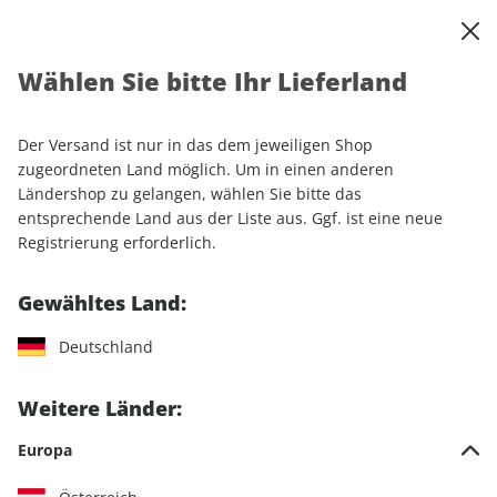
0
Warenkorb
Shop durchsuchen
MENÜ
Wählen Sie bitte Ihr Lieferland
Startseite
Einzelhefte
Luftfahrt
Klassiker der Luftfahrt ePaper 03/2022
Der Versand ist nur in das dem jeweiligen Shop
zugeordneten Land möglich. Um in einen anderen
LESEPROBE
Ländershop zu gelangen, wählen Sie bitte das
entsprechende Land aus der Liste aus. Ggf. ist eine neue
Registrierung erforderlich.
Gewähltes Land:
Deutschland
Weitere Länder:
Europa