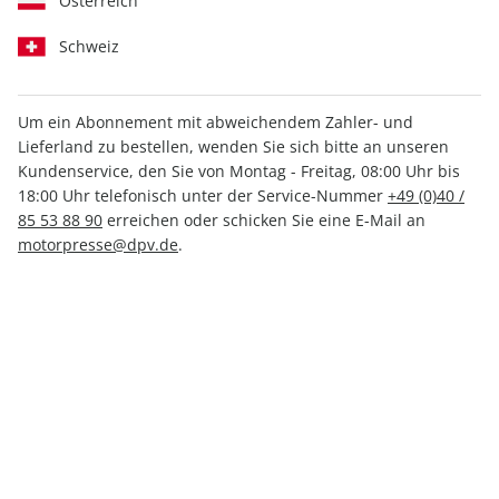
Österreich
Schweiz
Um ein Abonnement mit abweichendem Zahler- und
Lieferland zu bestellen, wenden Sie sich bitte an unseren
FLUG REVUE ePaper 12/2022
Kundenservice, den Sie von Montag - Freitag, 08:00 Uhr bis
18:00 Uhr telefonisch unter der Service-Nummer
+49 (0)40 /
Direkt verfügbar
85 53 88 90
erreichen oder schicken Sie eine E-Mail an
motorpresse@dpv.de
.
4,99 €
inkl. MwSt.
Zur Kasse