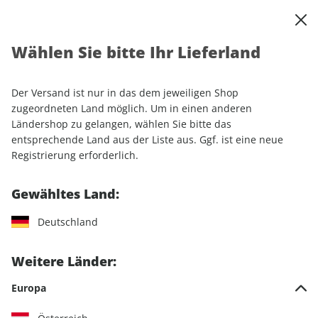
0
Warenkorb
Shop durchsuchen
MENÜ
Wählen Sie bitte Ihr Lieferland
Startseite
Einzelhefte
Luftfahrt
FLUG REVUE ePaper 12/2022
Der Versand ist nur in das dem jeweiligen Shop
zugeordneten Land möglich. Um in einen anderen
LESEPROBE
Ländershop zu gelangen, wählen Sie bitte das
entsprechende Land aus der Liste aus. Ggf. ist eine neue
Registrierung erforderlich.
Gewähltes Land:
Deutschland
Weitere Länder:
Europa