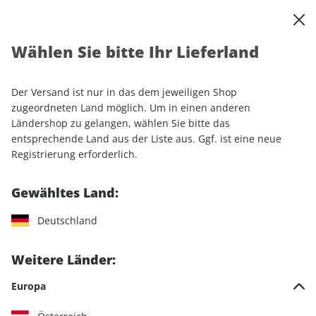
0
Warenkorb
Shop durchsuchen
MENÜ
Wählen Sie bitte Ihr Lieferland
Startseite
Einzelhefte
Luftfahrt
FLUG REVUE ePaper 08/2024
Der Versand ist nur in das dem jeweiligen Shop
zugeordneten Land möglich. Um in einen anderen
LESEPROBE
Ländershop zu gelangen, wählen Sie bitte das
entsprechende Land aus der Liste aus. Ggf. ist eine neue
Registrierung erforderlich.
Gewähltes Land:
Deutschland
Weitere Länder:
Europa