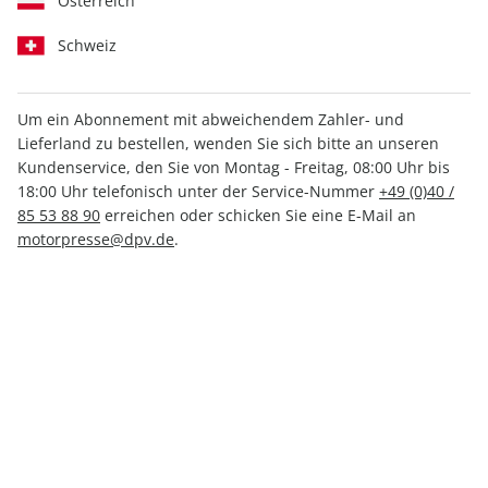
Österreich
Schweiz
Um ein Abonnement mit abweichendem Zahler- und
Lieferland zu bestellen, wenden Sie sich bitte an unseren
FLUG REVUE ePaper 08/2024
Kundenservice, den Sie von Montag - Freitag, 08:00 Uhr bis
18:00 Uhr telefonisch unter der Service-Nummer
+49 (0)40 /
Direkt verfügbar
85 53 88 90
erreichen oder schicken Sie eine E-Mail an
motorpresse@dpv.de
.
4,99 €
inkl. MwSt.
Zur Kasse