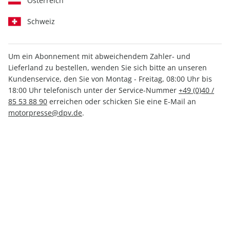
Österreich
Schweiz
Um ein Abonnement mit abweichendem Zahler- und
Lieferland zu bestellen, wenden Sie sich bitte an unseren
FLUG REVUE ePaper 04/2023
Kundenservice, den Sie von Montag - Freitag, 08:00 Uhr bis
18:00 Uhr telefonisch unter der Service-Nummer
+49 (0)40 /
Direkt verfügbar
85 53 88 90
erreichen oder schicken Sie eine E-Mail an
motorpresse@dpv.de
.
4,99 €
inkl. MwSt.
Zur Kasse