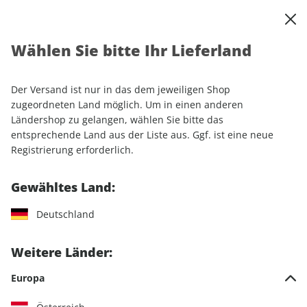
0
Warenkorb
Shop durchsuchen
MENÜ
Wählen Sie bitte Ihr Lieferland
Startseite
Einzelhefte
Luftfahrt
FLUG REVUE ePaper 04/2023
Der Versand ist nur in das dem jeweiligen Shop
zugeordneten Land möglich. Um in einen anderen
LESEPROBE
Ländershop zu gelangen, wählen Sie bitte das
entsprechende Land aus der Liste aus. Ggf. ist eine neue
Registrierung erforderlich.
Gewähltes Land:
Deutschland
Weitere Länder:
Europa