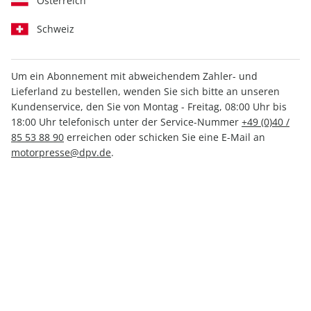
Österreich
Schweiz
Um ein Abonnement mit abweichendem Zahler- und
Lieferland zu bestellen, wenden Sie sich bitte an unseren
FLUG REVUE ePaper 01/2023
Kundenservice, den Sie von Montag - Freitag, 08:00 Uhr bis
18:00 Uhr telefonisch unter der Service-Nummer
+49 (0)40 /
Direkt verfügbar
85 53 88 90
erreichen oder schicken Sie eine E-Mail an
motorpresse@dpv.de
.
4,99 €
inkl. MwSt.
Zur Kasse