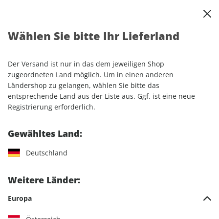
0
Warenkorb
Shop durchsuchen
MENÜ
Wählen Sie bitte Ihr Lieferland
Startseite
Einzelhefte
Luftfahrt
FLUG REVUE ePaper 01/2023
Der Versand ist nur in das dem jeweiligen Shop
zugeordneten Land möglich. Um in einen anderen
LESEPROBE
Ländershop zu gelangen, wählen Sie bitte das
entsprechende Land aus der Liste aus. Ggf. ist eine neue
Registrierung erforderlich.
Gewähltes Land:
Deutschland
Weitere Länder:
Europa