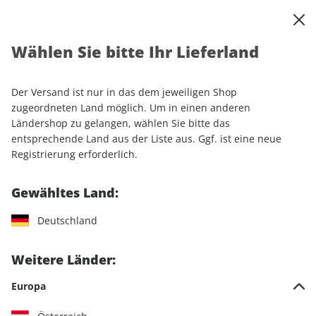
0
Warenkorb
Shop durchsuchen
MENÜ
Wählen Sie bitte Ihr Lieferland
Startseite
Einzelhefte
Luftfahrt
aerokurier ePaper 12/2023
Der Versand ist nur in das dem jeweiligen Shop
LESEPROBE
zugeordneten Land möglich. Um in einen anderen
Ländershop zu gelangen, wählen Sie bitte das
entsprechende Land aus der Liste aus. Ggf. ist eine neue
Registrierung erforderlich.
Gewähltes Land:
Deutschland
Weitere Länder:
Europa