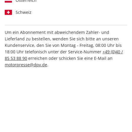
Österreich
Schweiz
Um ein Abonnement mit abweichendem Zahler- und
aerokurier ePaper 12/2023
Lieferland zu bestellen, wenden Sie sich bitte an unseren
Kundenservice, den Sie von Montag - Freitag, 08:00 Uhr bis
18:00 Uhr telefonisch unter der Service-Nummer
+49 (0)40 /
Direkt verfügbar
85 53 88 90
erreichen oder schicken Sie eine E-Mail an
motorpresse@dpv.de
.
4,49 €
inkl. MwSt.
Zur Kasse