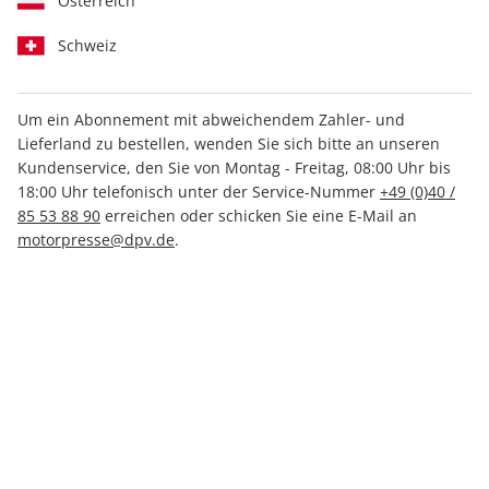
Österreich
Schweiz
Um ein Abonnement mit abweichendem Zahler- und
aerokurier ePaper 11/2023
Lieferland zu bestellen, wenden Sie sich bitte an unseren
Kundenservice, den Sie von Montag - Freitag, 08:00 Uhr bis
18:00 Uhr telefonisch unter der Service-Nummer
+49 (0)40 /
Direkt verfügbar
85 53 88 90
erreichen oder schicken Sie eine E-Mail an
motorpresse@dpv.de
.
4,49 €
inkl. MwSt.
Zur Kasse