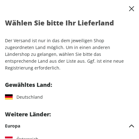
0
Warenkorb
Shop durchsuchen
MENÜ
Wählen Sie bitte Ihr Lieferland
Startseite
Einzelhefte
Luftfahrt
aerokurier ePaper 11/2023
Der Versand ist nur in das dem jeweiligen Shop
LESEPROBE
zugeordneten Land möglich. Um in einen anderen
Ländershop zu gelangen, wählen Sie bitte das
entsprechende Land aus der Liste aus. Ggf. ist eine neue
Registrierung erforderlich.
Gewähltes Land:
Deutschland
Weitere Länder:
Europa