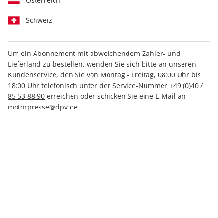
Österreich
Schweiz
Um ein Abonnement mit abweichendem Zahler- und
aerokurier ePaper 09/2022
Lieferland zu bestellen, wenden Sie sich bitte an unseren
Kundenservice, den Sie von Montag - Freitag, 08:00 Uhr bis
18:00 Uhr telefonisch unter der Service-Nummer
+49 (0)40 /
Direkt verfügbar
85 53 88 90
erreichen oder schicken Sie eine E-Mail an
motorpresse@dpv.de
.
4,49 €
inkl. MwSt.
Zur Kasse