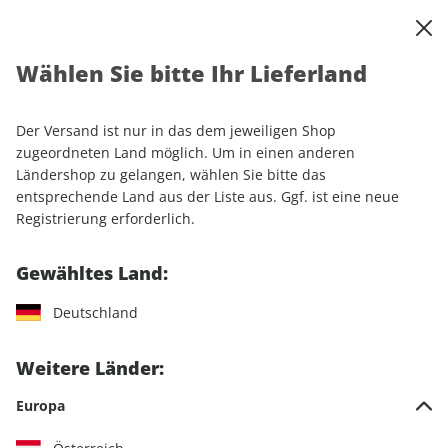
0
Warenkorb
Shop durchsuchen
MENÜ
Wählen Sie bitte Ihr Lieferland
Startseite
Einzelhefte
Luftfahrt
aerokurier ePaper 09/2022
Der Versand ist nur in das dem jeweiligen Shop
LESEPROBE
zugeordneten Land möglich. Um in einen anderen
Ländershop zu gelangen, wählen Sie bitte das
entsprechende Land aus der Liste aus. Ggf. ist eine neue
Registrierung erforderlich.
Gewähltes Land:
Deutschland
Weitere Länder:
Europa