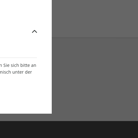
Sie sich bitte an
onisch unter der
E-Paper Ausgaben
Als App oder E-Paper
verfügbar