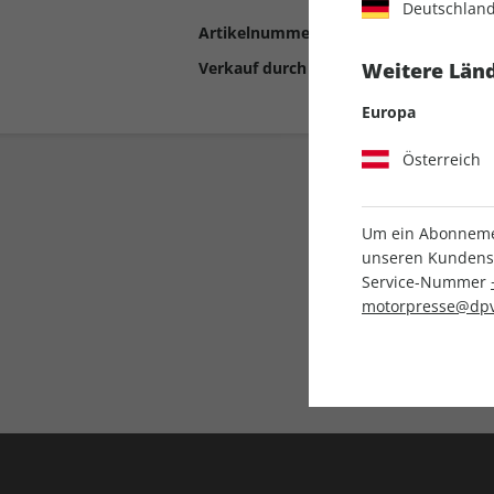
Deutschlan
Artikelnummer
2192928
Verkauf durch
Motor Presse Stut
Weitere Länd
Europa
Österreich
Um ein Abonnemen
unseren Kundenser
Service-Nummer
motorpresse@dpv
Liefergarantie
Keine Ausgabe verpass