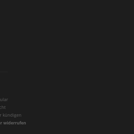
ular
cht
er kündigen
er widerrufen