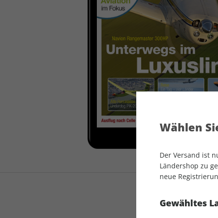
auto motor und sport
auto motor und sport
EDITION
autokauf
auto motor und sport
autokauf
Wählen Sie
Der Versand ist 
Ländershop zu gel
neue Registrierun
Gewähltes L