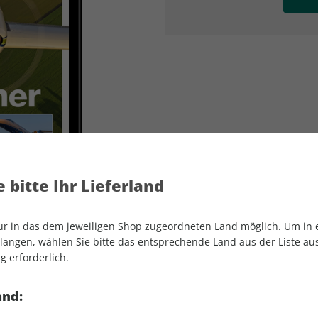
AD
AD
 bitte Ihr Lieferland
nur in das dem jeweiligen Shop zugeordneten Land möglich. Um in
angen, wählen Sie bitte das entsprechende Land aus der Liste aus.
g erforderlich.
aerokurier ePaper 08/2024
and: