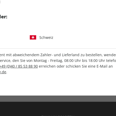
d
tgart GmbH & Co. KG
er:
Schweiz
IHRE ABO-VORTEILE
t mit abweichendem Zahler- und Lieferland zu bestellen, wenden 
vice, den Sie von Montag - Freitag, 08:00 Uhr bis 18:00 Uhr telef
+49 (0)40 / 85 53 88 90
erreichen oder schicken Sie eine E-Mail an
.de
.
Versandkostenfrei
Wunschprämie
en
Lieferung frei Haus
Geschenk inklusive