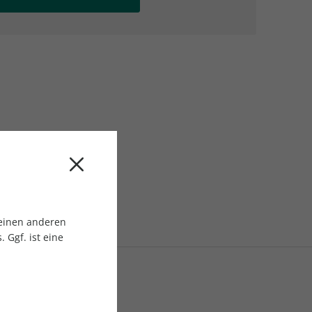
AC Reisemagazin
AC Reisemagazin
 einen anderen
 Ggf. ist eine