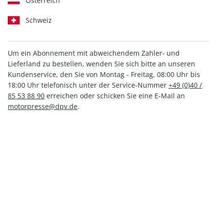
Österreich
Schweiz
Um ein Abonnement mit abweichendem Zahler- und
aerokurier ePaper 06/2023
Lieferland zu bestellen, wenden Sie sich bitte an unseren
Kundenservice, den Sie von Montag - Freitag, 08:00 Uhr bis
18:00 Uhr telefonisch unter der Service-Nummer
+49 (0)40 /
Direkt verfügbar
85 53 88 90
erreichen oder schicken Sie eine E-Mail an
motorpresse@dpv.de
.
4,49 €
inkl. MwSt.
Zur Kasse