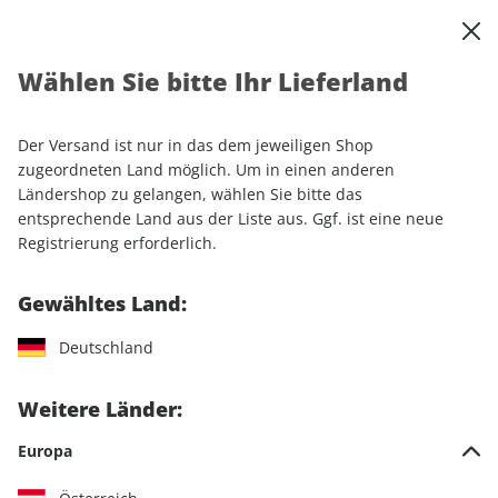
0
Warenkorb
Shop durchsuchen
MENÜ
Wählen Sie bitte Ihr Lieferland
Startseite
Einzelhefte
Luftfahrt
aerokurier ePaper 06/2023
Der Versand ist nur in das dem jeweiligen Shop
LESEPROBE
zugeordneten Land möglich. Um in einen anderen
Ländershop zu gelangen, wählen Sie bitte das
entsprechende Land aus der Liste aus. Ggf. ist eine neue
Registrierung erforderlich.
Gewähltes Land:
Deutschland
Weitere Länder:
Europa