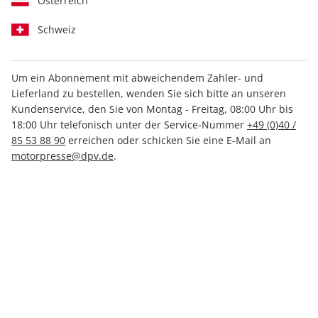
Österreich
Schweiz
Um ein Abonnement mit abweichendem Zahler- und
aerokurier ePaper 04/2024
Lieferland zu bestellen, wenden Sie sich bitte an unseren
Kundenservice, den Sie von Montag - Freitag, 08:00 Uhr bis
18:00 Uhr telefonisch unter der Service-Nummer
+49 (0)40 /
Direkt verfügbar
85 53 88 90
erreichen oder schicken Sie eine E-Mail an
motorpresse@dpv.de
.
5,49 €
inkl. MwSt.
Zur Kasse