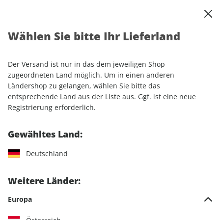
0
Warenkorb
Shop durchsuchen
MENÜ
Wählen Sie bitte Ihr Lieferland
Startseite
Einzelhefte
Luftfahrt
aerokurier ePaper 04/2024
Der Versand ist nur in das dem jeweiligen Shop
LESEPROBE
zugeordneten Land möglich. Um in einen anderen
Ländershop zu gelangen, wählen Sie bitte das
entsprechende Land aus der Liste aus. Ggf. ist eine neue
Registrierung erforderlich.
Gewähltes Land:
Deutschland
Weitere Länder:
Europa