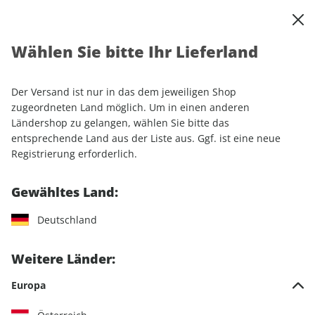
0
Warenkorb
Shop durchsuchen
MENÜ
Wählen Sie bitte Ihr Lieferland
Startseite
Einzelhefte
Luftfahrt
aerokurier ePaper 03/2022
Der Versand ist nur in das dem jeweiligen Shop
LESEPROBE
zugeordneten Land möglich. Um in einen anderen
Ländershop zu gelangen, wählen Sie bitte das
entsprechende Land aus der Liste aus. Ggf. ist eine neue
Registrierung erforderlich.
Gewähltes Land:
Deutschland
Weitere Länder:
Europa