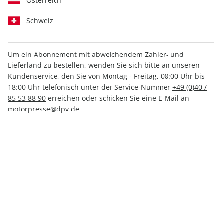
Österreich
Schweiz
Um ein Abonnement mit abweichendem Zahler- und
aerokurier ePaper 03/2022
Lieferland zu bestellen, wenden Sie sich bitte an unseren
Kundenservice, den Sie von Montag - Freitag, 08:00 Uhr bis
18:00 Uhr telefonisch unter der Service-Nummer
+49 (0)40 /
Direkt verfügbar
85 53 88 90
erreichen oder schicken Sie eine E-Mail an
motorpresse@dpv.de
.
4,49 €
inkl. MwSt.
Zur Kasse