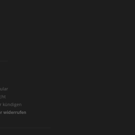
ular
cht
er kündigen
er widerrufen