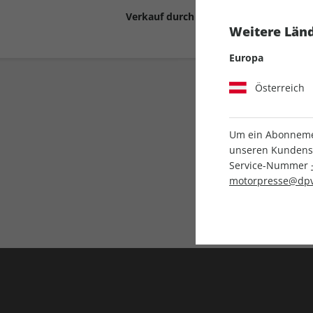
Verkauf durch
Motor Presse Stut
Weitere Länd
Europa
Österreich
Um ein Abonnemen
unseren Kundenser
Service-Nummer
Liefergarantie
motorpresse@dpv
Keine Ausgabe verpass