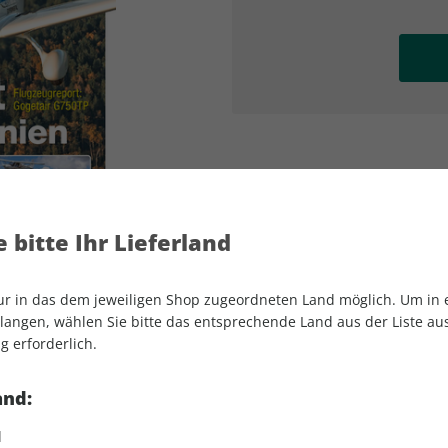
AD
AD
 bitte Ihr Lieferland
nur in das dem jeweiligen Shop zugeordneten Land möglich. Um in
angen, wählen Sie bitte das entsprechende Land aus der Liste aus.
g erforderlich.
aerokurier 04/2025
and:
d