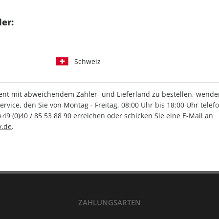
tgart GmbH & Co. KG
er:
Schweiz
IHRE ABO-VORTEILE
t mit abweichendem Zahler- und Lieferland zu bestellen, wenden 
vice, den Sie von Montag - Freitag, 08:00 Uhr bis 18:00 Uhr telef
+49 (0)40 / 85 53 88 90
erreichen oder schicken Sie eine E-Mail an
Versandkostenfrei
Wunschprämie
.de
.
en
Lieferung frei Haus
Geschenk inklusive
ZAHLUNGSARTEN