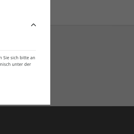
Sie sich bitte an
onisch unter der
E-Paper Ausgaben
Als App oder E-Paper
verfügbar