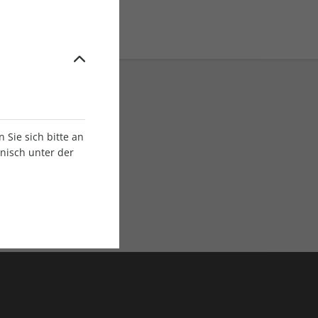
Sie sich bitte an
onisch unter der
E-Paper Ausgaben
Als App oder E-Paper
verfügbar