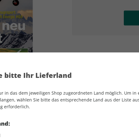
AD
AD
 bitte Ihr Lieferland
nur in das dem jeweiligen Shop zugeordneten Land möglich. Um in
angen, wählen Sie bitte das entsprechende Land aus der Liste aus.
g erforderlich.
aerokurier 03/2025
and:
d