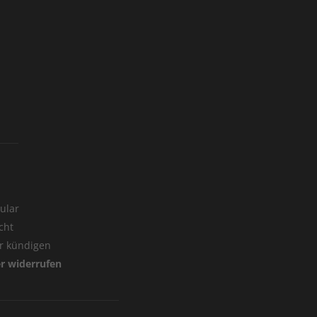
ular
cht
er kündigen
er widerrufen