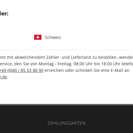
tgart GmbH & Co. KG
er:
Schweiz
IHRE ABO-VORTEILE
t mit abweichendem Zahler- und Lieferland zu bestellen, wenden 
vice, den Sie von Montag - Freitag, 08:00 Uhr bis 18:00 Uhr telef
+49 (0)40 / 85 53 88 90
erreichen oder schicken Sie eine E-Mail an
Versandkostenfrei
Wunschprämie
.de
.
en
Lieferung frei Haus
Geschenk inklusive
ZAHLUNGSARTEN