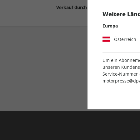
Verkauf durch
Motor Presse Stut
Weitere Länd
Europa
Österreich
Um ein Abonnemen
unseren Kundenser
Service-Nummer
Liefergarantie
motorpresse@dpv
Keine Ausgabe verpass