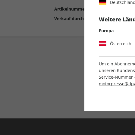
Deutschlan
Artikelnummer
2192553
Verkauf durch
Motor Presse Stut
Weitere Länd
Europa
Österreich
Um ein Abonnemen
unseren Kundenser
Service-Nummer
motorpresse@dpv
Liefergarantie
Keine Ausgabe verpass