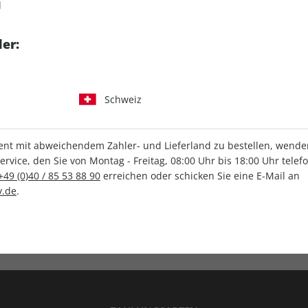
d
tgart GmbH & Co. KG
er:
Schweiz
IHRE ABO-VORTEILE
t mit abweichendem Zahler- und Lieferland zu bestellen, wenden 
vice, den Sie von Montag - Freitag, 08:00 Uhr bis 18:00 Uhr telef
+49 (0)40 / 85 53 88 90
erreichen oder schicken Sie eine E-Mail an
.de
.
Versandkostenfrei
Wunschprämie
en
Lieferung frei Haus
Geschenk inklusive