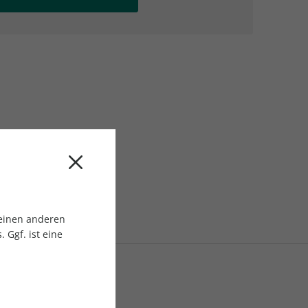
AC Reisemagazin
AC Reisemagazin
 einen anderen
 Ggf. ist eine