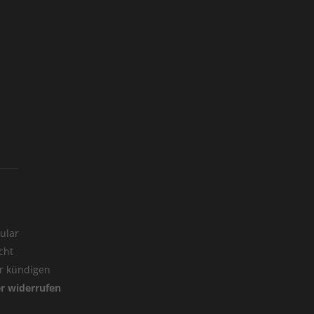
ular
cht
er kündigen
er widerrufen