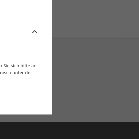
Sie sich bitte an
onisch unter der
E-Paper Ausgaben
Als App oder E-Paper
verfügbar