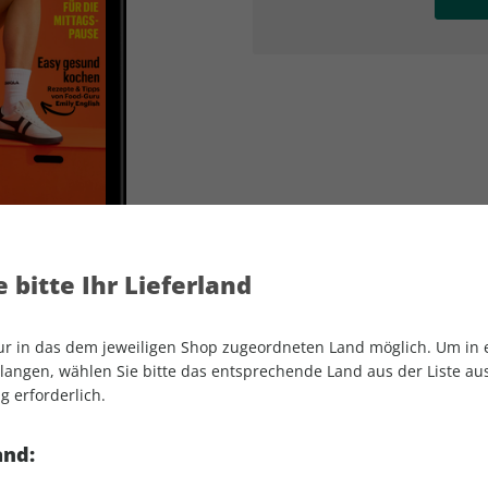
AD
AD
 bitte Ihr Lieferland
nur in das dem jeweiligen Shop zugeordneten Land möglich. Um in
angen, wählen Sie bitte das entsprechende Land aus der Liste aus.
g erforderlich.
Women's Health ePaper 02/2026
and: