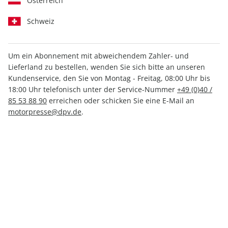
Österreich
Schweiz
Um ein Abonnement mit abweichendem Zahler- und
Lieferland zu bestellen, wenden Sie sich bitte an unseren
Women's Health ePaper
Kundenservice, den Sie von Montag - Freitag, 08:00 Uhr bis
02/2023
18:00 Uhr telefonisch unter der Service-Nummer
+49 (0)40 /
85 53 88 90
erreichen oder schicken Sie eine E-Mail an
motorpresse@dpv.de
.
Direkt verfügbar
2,99 €
inkl. MwSt.
Zur Kasse