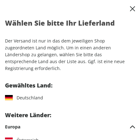
0
Warenkorb
Shop durchsuchen
MENÜ
Wählen Sie bitte Ihr Lieferland
Startseite
Einzelhefte
Lifestyle
Women's Health ePaper 02/2023
Der Versand ist nur in das dem jeweiligen Shop
zugeordneten Land möglich. Um in einen anderen
LESEPROBE
Ländershop zu gelangen, wählen Sie bitte das
entsprechende Land aus der Liste aus. Ggf. ist eine neue
Registrierung erforderlich.
Gewähltes Land:
Deutschland
Weitere Länder:
Europa