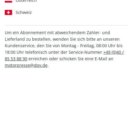
Österreich
Schweiz
Um ein Abonnement mit abweichendem Zahler- und
Lieferland zu bestellen, wenden Sie sich bitte an unseren
Women's Health ePaper
Kundenservice, den Sie von Montag - Freitag, 08:00 Uhr bis
01/2024
18:00 Uhr telefonisch unter der Service-Nummer
+49 (0)40 /
85 53 88 90
erreichen oder schicken Sie eine E-Mail an
motorpresse@dpv.de
.
Direkt verfügbar
2,99 €
inkl. MwSt.
Zur Kasse