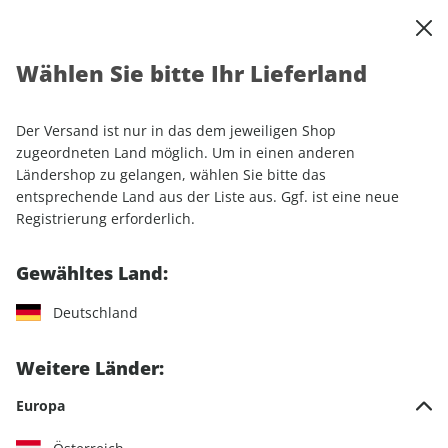
0
Warenkorb
Shop durchsuchen
MENÜ
Wählen Sie bitte Ihr Lieferland
Startseite
Einzelhefte
Lifestyle
Women's Health ePaper 01/2024
Der Versand ist nur in das dem jeweiligen Shop
zugeordneten Land möglich. Um in einen anderen
LESEPROBE
Ländershop zu gelangen, wählen Sie bitte das
entsprechende Land aus der Liste aus. Ggf. ist eine neue
Registrierung erforderlich.
Gewähltes Land:
Deutschland
Weitere Länder:
Europa