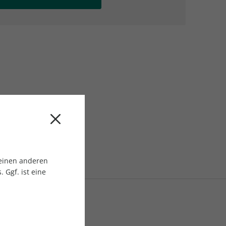
AC Reisemagazin
AC Reisemagazin
 einen anderen
 Ggf. ist eine