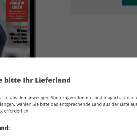
AD
AD
 bitte Ihr Lieferland
nur in das dem jeweiligen Shop zugeordneten Land möglich. Um in
angen, wählen Sie bitte das entsprechende Land aus der Liste aus.
g erforderlich.
Men's Health ePaper 12/2022
and: