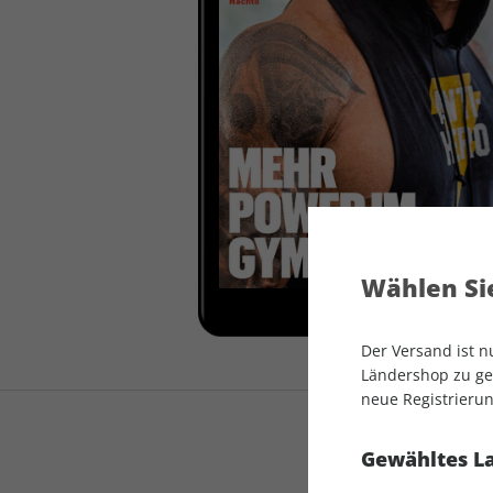
auto motor und sport
auto motor und sport
EDITION
autokauf
auto motor und sport
autokauf
Wählen Sie
Der Versand ist 
Ländershop zu gel
neue Registrierun
Gewähltes L