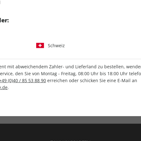
d
tgart GmbH & Co. KG
er:
Schweiz
IHRE ABO-VORTEILE
t mit abweichendem Zahler- und Lieferland zu bestellen, wenden 
vice, den Sie von Montag - Freitag, 08:00 Uhr bis 18:00 Uhr telef
+49 (0)40 / 85 53 88 90
erreichen oder schicken Sie eine E-Mail an
.de
.
Versandkostenfrei
Wunschprämie
en
Lieferung frei Haus
Geschenk inklusive