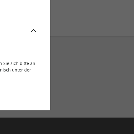
Sie sich bitte an
onisch unter der
E-Paper Ausgaben
Als App oder E-Paper
verfügbar