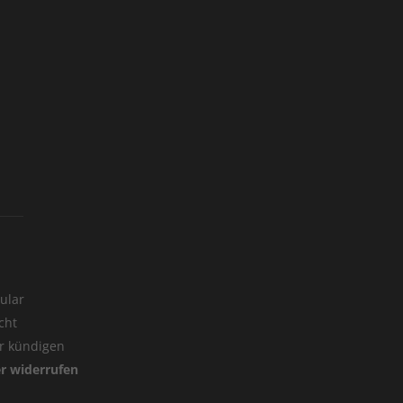
ular
cht
er kündigen
er widerrufen