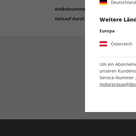
Deutschlan
Artikelnummer
2193276
Verkauf durch
Motor Presse Stut
Weitere Länd
Europa
Österreich
Um ein Abonnemen
unseren Kundenser
Service-Nummer
motorpresse@dpv
Liefergarantie
Keine Ausgabe verpass