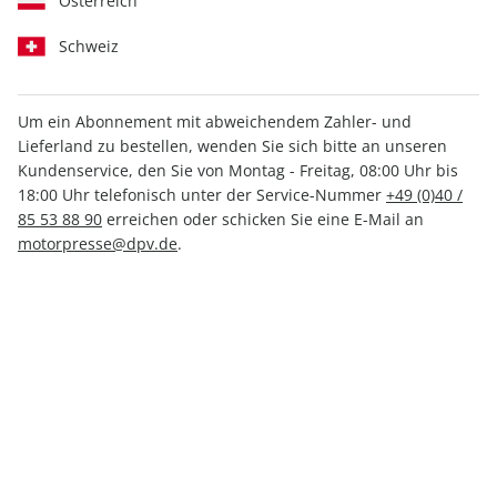
Österreich
Schweiz
Um ein Abonnement mit abweichendem Zahler- und
Lieferland zu bestellen, wenden Sie sich bitte an unseren
Men's Health ePaper 05/2021
Kundenservice, den Sie von Montag - Freitag, 08:00 Uhr bis
18:00 Uhr telefonisch unter der Service-Nummer
+49 (0)40 /
Direkt verfügbar
85 53 88 90
erreichen oder schicken Sie eine E-Mail an
motorpresse@dpv.de
.
3,99 €
inkl. MwSt.
Zur Kasse