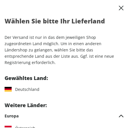
0
Warenkorb
Shop durchsuchen
MENÜ
Wählen Sie bitte Ihr Lieferland
Startseite
Einzelhefte
Lifestyle
Men's Health
Men's Health ePaper 05/2021
Der Versand ist nur in das dem jeweiligen Shop
zugeordneten Land möglich. Um in einen anderen
LESEPROBE
Ländershop zu gelangen, wählen Sie bitte das
entsprechende Land aus der Liste aus. Ggf. ist eine neue
Registrierung erforderlich.
Gewähltes Land:
Deutschland
Weitere Länder:
Europa