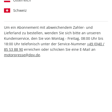
Österreich
Schweiz
Um ein Abonnement mit abweichendem Zahler- und
Lieferland zu bestellen, wenden Sie sich bitte an unseren
Men's Health ePaper 04/2023
Kundenservice, den Sie von Montag - Freitag, 08:00 Uhr bis
18:00 Uhr telefonisch unter der Service-Nummer
+49 (0)40 /
Direkt verfügbar
85 53 88 90
erreichen oder schicken Sie eine E-Mail an
motorpresse@dpv.de
.
3,99 €
inkl. MwSt.
Zur Kasse