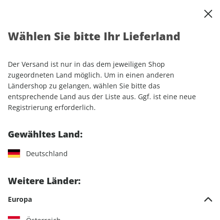
0
Warenkorb
Shop durchsuchen
MENÜ
Wählen Sie bitte Ihr Lieferland
Startseite
Einzelhefte
Lifestyle
Men's Health
Men's Health ePaper 04/2023
Der Versand ist nur in das dem jeweiligen Shop
zugeordneten Land möglich. Um in einen anderen
LESEPROBE
Ländershop zu gelangen, wählen Sie bitte das
entsprechende Land aus der Liste aus. Ggf. ist eine neue
Registrierung erforderlich.
Gewähltes Land:
Deutschland
Weitere Länder:
Europa