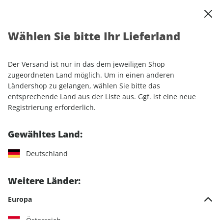
0
Warenkorb
Shop durchsuchen
MENÜ
Wählen Sie bitte Ihr Lieferland
Startseite
Einzelhefte
Lifestyle
Men's Health
Men's Health ePaper 02/2023
Der Versand ist nur in das dem jeweiligen Shop
zugeordneten Land möglich. Um in einen anderen
LESEPROBE
Ländershop zu gelangen, wählen Sie bitte das
entsprechende Land aus der Liste aus. Ggf. ist eine neue
Registrierung erforderlich.
Gewähltes Land:
Deutschland
Weitere Länder:
Europa