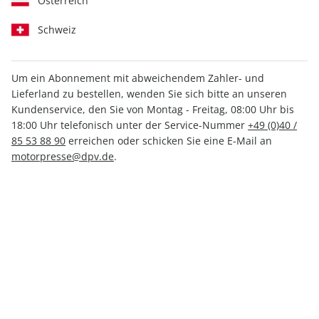
Österreich
Schweiz
Um ein Abonnement mit abweichendem Zahler- und
Lieferland zu bestellen, wenden Sie sich bitte an unseren
Men's Health ePaper 02/2023
Kundenservice, den Sie von Montag - Freitag, 08:00 Uhr bis
18:00 Uhr telefonisch unter der Service-Nummer
+49 (0)40 /
Direkt verfügbar
85 53 88 90
erreichen oder schicken Sie eine E-Mail an
motorpresse@dpv.de
.
3,99 €
inkl. MwSt.
Zur Kasse