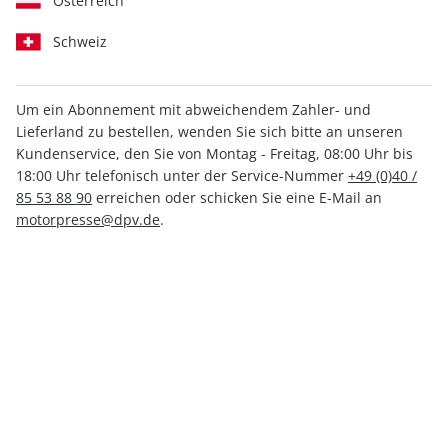
Österreich
Schweiz
Um ein Abonnement mit abweichendem Zahler- und
GRAVELBIKE 01/2026
Lieferland zu bestellen, wenden Sie sich bitte an unseren
Kundenservice, den Sie von Montag - Freitag, 08:00 Uhr bis
18:00 Uhr telefonisch unter der Service-Nummer
+49 (0)40 /
Verfügbar - Nur solange der Vorrat reicht
85 53 88 90
erreichen oder schicken Sie eine E-Mail an
motorpresse@dpv.de
.
Anzahl
8,50 €
inkl. MwSt., zzgl.
Versand
In den Warenkorb