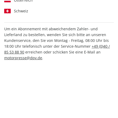
Österreich
Schweiz
Um ein Abonnement mit abweichendem Zahler- und
CLEVER CAMPEN ePaper
Lieferland zu bestellen, wenden Sie sich bitte an unseren
05/2022
Kundenservice, den Sie von Montag - Freitag, 08:00 Uhr bis
18:00 Uhr telefonisch unter der Service-Nummer
+49 (0)40 /
85 53 88 90
erreichen oder schicken Sie eine E-Mail an
Direkt verfügbar
motorpresse@dpv.de
.
2,49 €
inkl. MwSt.
Zur Kasse