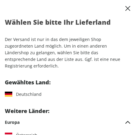
0
Warenkorb
Shop durchsuchen
MENÜ
Wählen Sie bitte Ihr Lieferland
Startseite
Einzelhefte
CLEVER CAMPEN ePaper 05/2022
Der Versand ist nur in das dem jeweiligen Shop
LESEPROBE
zugeordneten Land möglich. Um in einen anderen
Ländershop zu gelangen, wählen Sie bitte das
entsprechende Land aus der Liste aus. Ggf. ist eine neue
Registrierung erforderlich.
Gewähltes Land:
Deutschland
Weitere Länder:
Europa