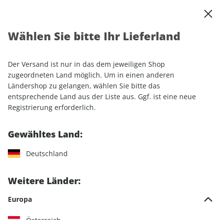
0
Warenkorb
Shop durchsuchen
MENÜ
Wählen Sie bitte Ihr Lieferland
Startseite
Einzelhefte
CLEVER CAMPEN ePaper 02/2022
Der Versand ist nur in das dem jeweiligen Shop
LESEPROBE
zugeordneten Land möglich. Um in einen anderen
Ländershop zu gelangen, wählen Sie bitte das
entsprechende Land aus der Liste aus. Ggf. ist eine neue
Registrierung erforderlich.
Gewähltes Land:
Deutschland
Weitere Länder:
Europa