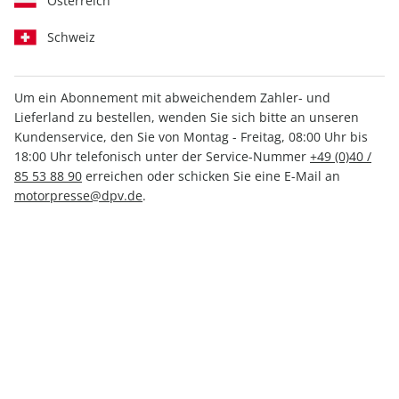
Österreich
Schweiz
Um ein Abonnement mit abweichendem Zahler- und
CLEVER CAMPEN ePaper
Lieferland zu bestellen, wenden Sie sich bitte an unseren
02/2022
Kundenservice, den Sie von Montag - Freitag, 08:00 Uhr bis
18:00 Uhr telefonisch unter der Service-Nummer
+49 (0)40 /
85 53 88 90
erreichen oder schicken Sie eine E-Mail an
Direkt verfügbar
motorpresse@dpv.de
.
2,49 €
inkl. MwSt.
Zur Kasse