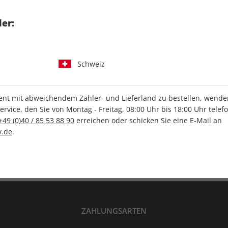
tgart GmbH & Co. KG
er:
Schweiz
IHRE ABO-VORTEILE
t mit abweichendem Zahler- und Lieferland zu bestellen, wenden 
vice, den Sie von Montag - Freitag, 08:00 Uhr bis 18:00 Uhr telef
+49 (0)40 / 85 53 88 90
erreichen oder schicken Sie eine E-Mail an
Versandkostenfrei
Wunschprämie
.de
.
en
Lieferung frei Haus
Geschenk inklusive
ZAHLUNGSARTEN