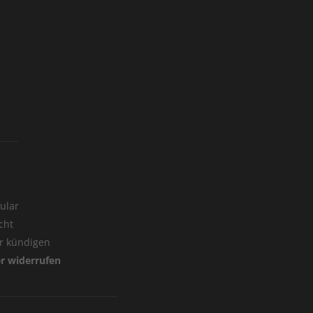
ular
cht
er kündigen
er widerrufen