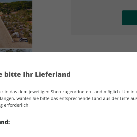
AD
AD
 bitte Ihr Lieferland
nur in das dem jeweiligen Shop zugeordneten Land möglich. Um in
angen, wählen Sie bitte das entsprechende Land aus der Liste aus.
g erforderlich.
CLEVER CAMPEN 05/2025
and:
d