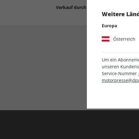
Verkauf durch
Motor Presse Stut
Weitere Länd
Europa
Österreich
Um ein Abonnemen
unseren Kundenser
Service-Nummer
Liefergarantie
motorpresse@dpv
Keine Ausgabe verpass