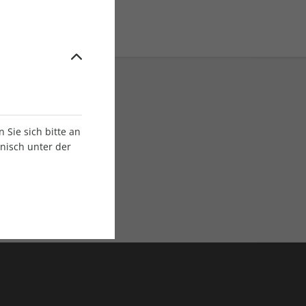
Sie sich bitte an
onisch unter der
E-Paper Ausgaben
Als App oder E-Paper
verfügbar