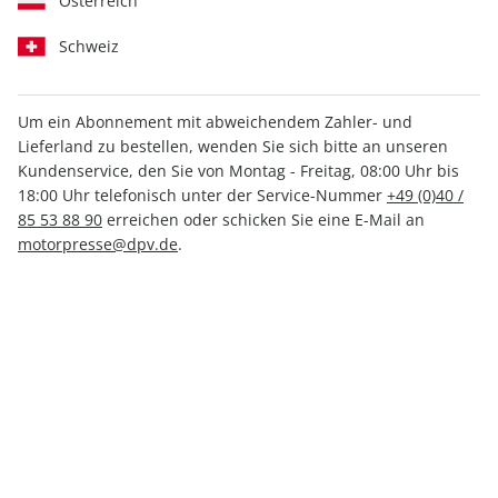
Österreich
Schweiz
Um ein Abonnement mit abweichendem Zahler- und
Lieferland zu bestellen, wenden Sie sich bitte an unseren
promobil ePaper 12/2023
Kundenservice, den Sie von Montag - Freitag, 08:00 Uhr bis
18:00 Uhr telefonisch unter der Service-Nummer
+49 (0)40 /
Direkt verfügbar
85 53 88 90
erreichen oder schicken Sie eine E-Mail an
motorpresse@dpv.de
.
3,49 €
inkl. MwSt.
Zur Kasse