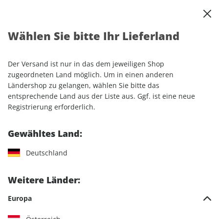
0
Warenkorb
Shop durchsuchen
MENÜ
Wählen Sie bitte Ihr Lieferland
Startseite
Einzelhefte
Camping & Caravaning
promobil
promobil ePaper 12/2023
Der Versand ist nur in das dem jeweiligen Shop
zugeordneten Land möglich. Um in einen anderen
LESEPROBE
Ländershop zu gelangen, wählen Sie bitte das
entsprechende Land aus der Liste aus. Ggf. ist eine neue
Registrierung erforderlich.
Gewähltes Land:
Deutschland
Weitere Länder:
Europa