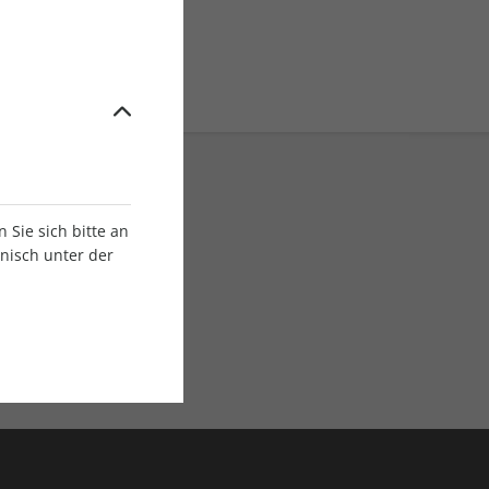
Sie sich bitte an
onisch unter der
E-Paper Ausgaben
Als App oder E-Paper
verfügbar