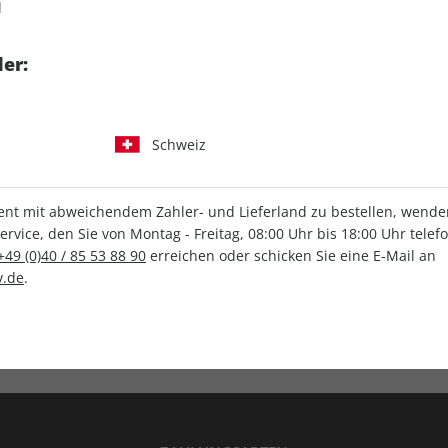
d
tgart GmbH & Co. KG
er:
Schweiz
IHRE ABO-VORTEILE
t mit abweichendem Zahler- und Lieferland zu bestellen, wenden 
vice, den Sie von Montag - Freitag, 08:00 Uhr bis 18:00 Uhr telef
+49 (0)40 / 85 53 88 90
erreichen oder schicken Sie eine E-Mail an
.de
.
Versandkostenfrei
Wunschprämie
en
Lieferung frei Haus
Geschenk inklusive