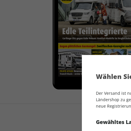
auto motor und sport
auto motor und sport
EDITION
autokauf
auto motor und sport
autokauf
Wählen Sie
Der Versand ist 
Ländershop zu gel
neue Registrierun
Gewähltes L