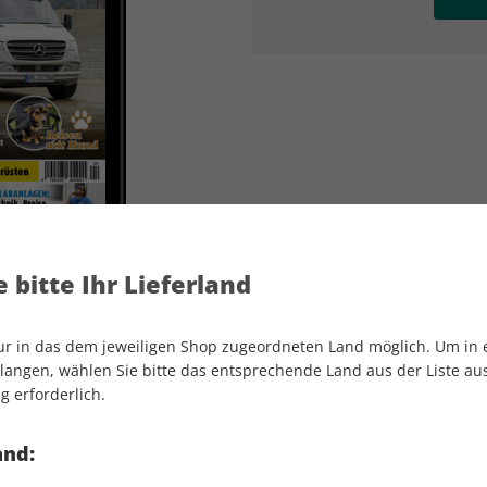
AD
AD
 bitte Ihr Lieferland
nur in das dem jeweiligen Shop zugeordneten Land möglich. Um in
angen, wählen Sie bitte das entsprechende Land aus der Liste aus.
g erforderlich.
promobil ePaper 04/2023
and: