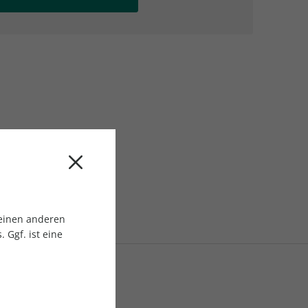
AC Reisemagazin
AC Reisemagazin
 einen anderen
 Ggf. ist eine