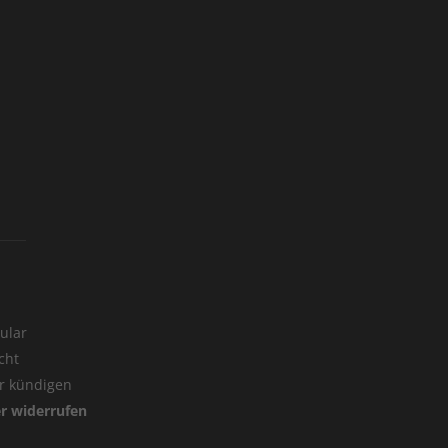
ular
cht
er kündigen
er widerrufen