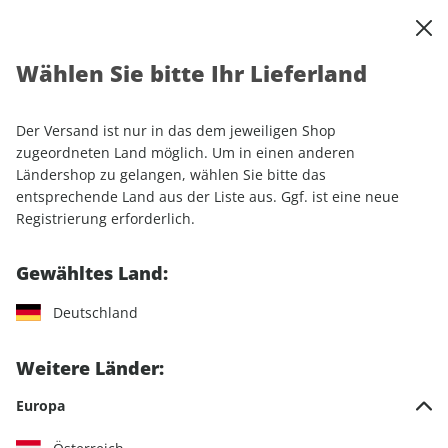
0
Warenkorb
Shop durchsuchen
MENÜ
Wählen Sie bitte Ihr Lieferland
Startseite
Einzelhefte
Camping & Caravaning
promobil
promobil ePaper 03/2024
Der Versand ist nur in das dem jeweiligen Shop
zugeordneten Land möglich. Um in einen anderen
LESEPROBE
Ländershop zu gelangen, wählen Sie bitte das
entsprechende Land aus der Liste aus. Ggf. ist eine neue
Registrierung erforderlich.
Gewähltes Land:
Deutschland
Weitere Länder:
Europa