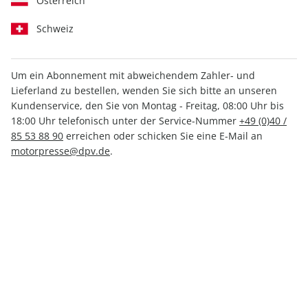
Österreich
Schweiz
Um ein Abonnement mit abweichendem Zahler- und
Lieferland zu bestellen, wenden Sie sich bitte an unseren
promobil ePaper 03/2024
Kundenservice, den Sie von Montag - Freitag, 08:00 Uhr bis
18:00 Uhr telefonisch unter der Service-Nummer
+49 (0)40 /
Direkt verfügbar
85 53 88 90
erreichen oder schicken Sie eine E-Mail an
motorpresse@dpv.de
.
3,49 €
inkl. MwSt.
Zur Kasse