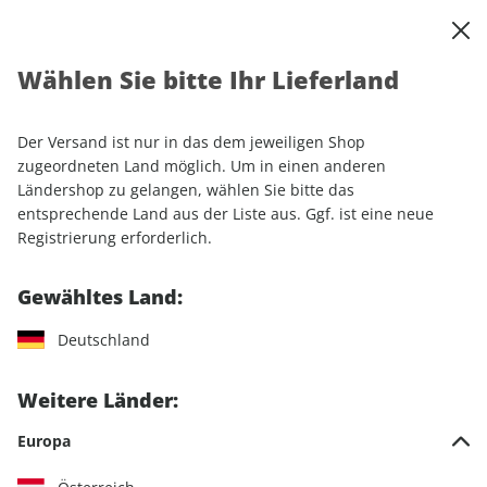
0
Warenkorb
Shop durchsuchen
MENÜ
Wählen Sie bitte Ihr Lieferland
Startseite
Einzelhefte
Camping & Caravaning
promobil
promobil ePaper 02/2022
Der Versand ist nur in das dem jeweiligen Shop
zugeordneten Land möglich. Um in einen anderen
LESEPROBE
Ländershop zu gelangen, wählen Sie bitte das
entsprechende Land aus der Liste aus. Ggf. ist eine neue
Registrierung erforderlich.
Gewähltes Land:
Deutschland
Weitere Länder:
Europa