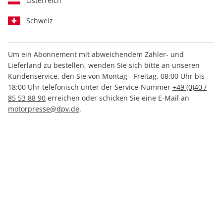
Österreich
Schweiz
Um ein Abonnement mit abweichendem Zahler- und
Lieferland zu bestellen, wenden Sie sich bitte an unseren
promobil ePaper 02/2022
Kundenservice, den Sie von Montag - Freitag, 08:00 Uhr bis
18:00 Uhr telefonisch unter der Service-Nummer
+49 (0)40 /
Direkt verfügbar
85 53 88 90
erreichen oder schicken Sie eine E-Mail an
motorpresse@dpv.de
.
3,49 €
inkl. MwSt.
Zur Kasse