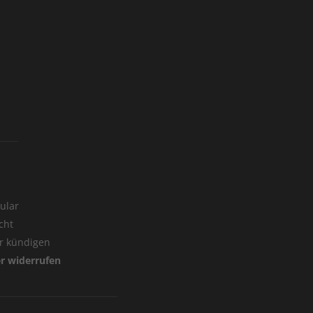
ular
cht
er kündigen
er widerrufen