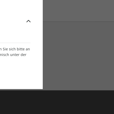
Sie sich bitte an
onisch unter der
E-Paper Ausgaben
Als App oder E-Paper
verfügbar