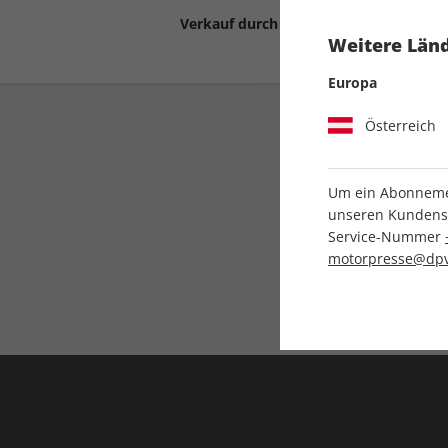
Verkauf durch
Motor Presse Stut
Weitere Länd
Europa
Österreich
Um ein Abonnemen
unseren Kundenser
Service-Nummer
Liefergarantie
motorpresse@dpv
Keine Ausgabe verpass