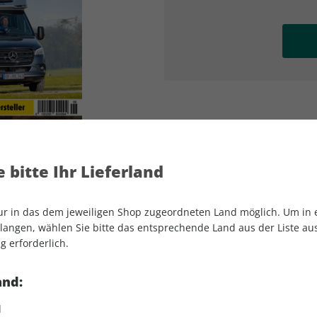
AD
AD
 bitte Ihr Lieferland
nur in das dem jeweiligen Shop zugeordneten Land möglich. Um in
angen, wählen Sie bitte das entsprechende Land aus der Liste aus.
g erforderlich.
promobil 06/2025
and:
d