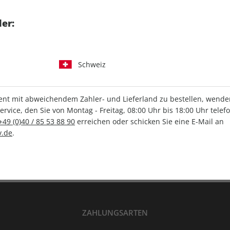
tgart GmbH & Co. KG
er:
Schweiz
IHRE ABO-VORTEILE
t mit abweichendem Zahler- und Lieferland zu bestellen, wenden 
vice, den Sie von Montag - Freitag, 08:00 Uhr bis 18:00 Uhr telef
+49 (0)40 / 85 53 88 90
erreichen oder schicken Sie eine E-Mail an
Versandkostenfrei
Wunschprämie
.de
.
en
Lieferung frei Haus
Geschenk inklusive
ZAHLUNGSARTEN