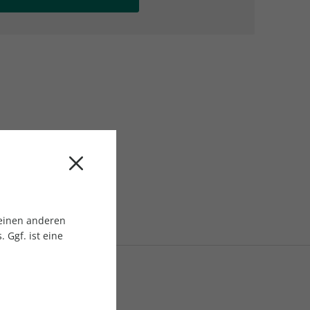
AC Reisemagazin
AC Reisemagazin
 einen anderen
 Ggf. ist eine