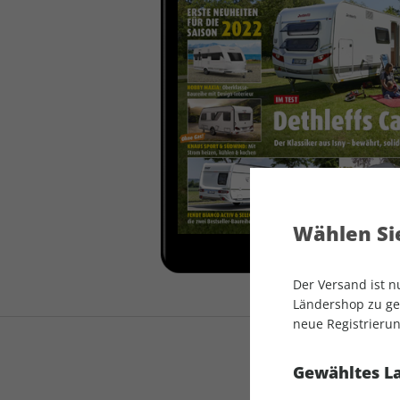
auto motor und sport
auto motor und sport
EDITION
autokauf
auto motor und sport
autokauf
Wählen Sie
Der Versand ist 
Ländershop zu gel
neue Registrierun
Gewähltes L