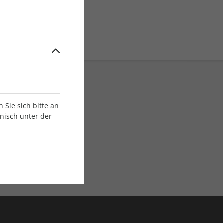
Sie sich bitte an
onisch unter der
E-Paper Ausgaben
Als App oder E-Paper
verfügbar