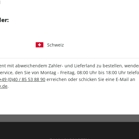
d
tgart GmbH & Co. KG
er:
Schweiz
IHRE ABO-VORTEILE
t mit abweichendem Zahler- und Lieferland zu bestellen, wenden 
vice, den Sie von Montag - Freitag, 08:00 Uhr bis 18:00 Uhr telef
+49 (0)40 / 85 53 88 90
erreichen oder schicken Sie eine E-Mail an
.de
.
Versandkostenfrei
Wunschprämie
en
Lieferung frei Haus
Geschenk inklusive