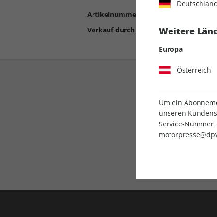
Deutschlan
Artikelnummer
2192185
Verkauf durch
Motor Presse Stut
Weitere Länd
Europa
Österreich
Um ein Abonnemen
unseren Kundenser
Service-Nummer
motorpresse@dpv
Liefergarantie
Keine Ausgabe verpass