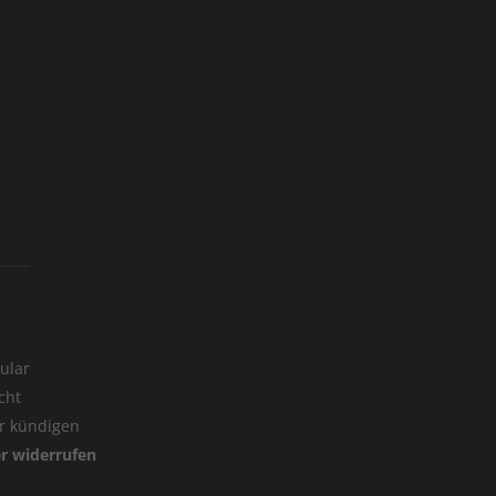
ular
cht
er kündigen
er widerrufen