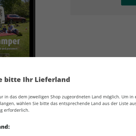
AD
AD
 bitte Ihr Lieferland
nur in das dem jeweiligen Shop zugeordneten Land möglich. Um in
angen, wählen Sie bitte das entsprechende Land aus der Liste aus.
g erforderlich.
CARAVANING ePaper 08/2021
and: