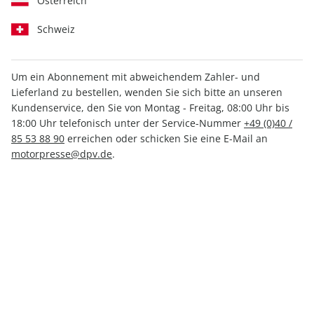
Österreich
Schweiz
Um ein Abonnement mit abweichendem Zahler- und
Lieferland zu bestellen, wenden Sie sich bitte an unseren
CARAVANING ePaper 07/2024
Kundenservice, den Sie von Montag - Freitag, 08:00 Uhr bis
18:00 Uhr telefonisch unter der Service-Nummer
+49 (0)40 /
Direkt verfügbar
85 53 88 90
erreichen oder schicken Sie eine E-Mail an
motorpresse@dpv.de
.
2,99 €
inkl. MwSt.
Zur Kasse