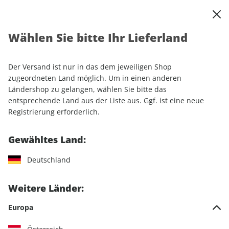
0
Warenkorb
Shop durchsuchen
MENÜ
Wählen Sie bitte Ihr Lieferland
Startseite
Einzelhefte
Camping & Caravaning
CARAVANING ePaper 07/2024
Der Versand ist nur in das dem jeweiligen Shop
zugeordneten Land möglich. Um in einen anderen
LESEPROBE
Ländershop zu gelangen, wählen Sie bitte das
entsprechende Land aus der Liste aus. Ggf. ist eine neue
Registrierung erforderlich.
Gewähltes Land:
Deutschland
Weitere Länder:
Europa