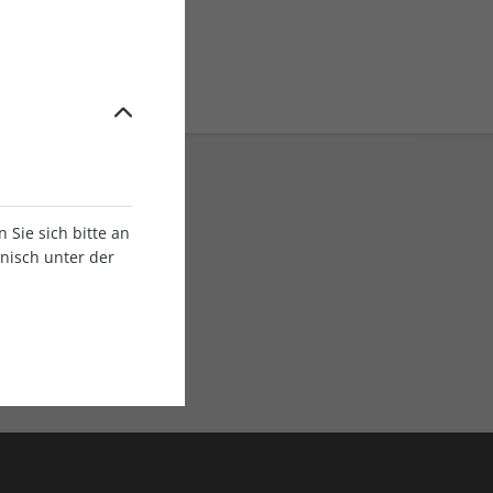
Sie sich bitte an
onisch unter der
E-Paper Ausgaben
Als App oder E-Paper
verfügbar