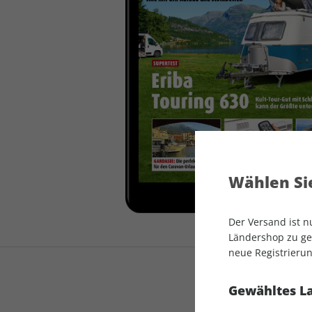
auto motor und sport
auto motor und sport
EDITION
autokauf
auto motor und sport
autokauf
Wählen Sie
Der Versand ist 
Ländershop zu gel
neue Registrierun
Gewähltes L