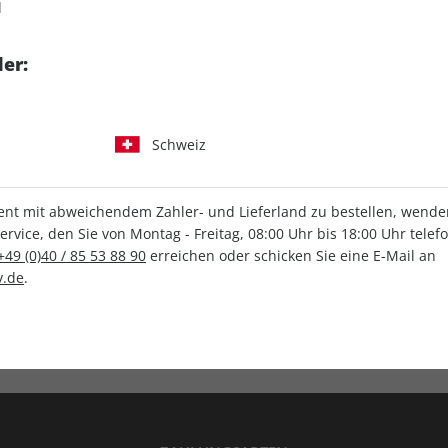
d
tgart GmbH & Co. KG
er:
Schweiz
IHRE ABO-VORTEILE
t mit abweichendem Zahler- und Lieferland zu bestellen, wenden 
vice, den Sie von Montag - Freitag, 08:00 Uhr bis 18:00 Uhr telef
+49 (0)40 / 85 53 88 90
erreichen oder schicken Sie eine E-Mail an
.de
.
Versandkostenfrei
Wunschprämie
en
Lieferung frei Haus
Geschenk inklusive