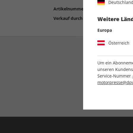
Deutschlan
Artikelnummer
2192219
Verkauf durch
Motor Presse Stut
Weitere Länd
Europa
Österreich
Um ein Abonnemen
unseren Kundenser
Service-Nummer
motorpresse@dpv
Liefergarantie
Keine Ausgabe verpass