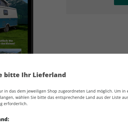
AD
AD
 bitte Ihr Lieferland
nur in das dem jeweiligen Shop zugeordneten Land möglich. Um in
angen, wählen Sie bitte das entsprechende Land aus der Liste aus.
g erforderlich.
CARAVANING ePaper 06/2024
and: