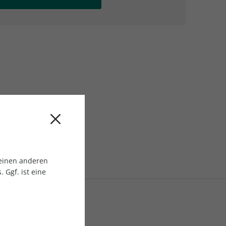
AC Reisemagazin
AC Reisemagazin
 einen anderen
 Ggf. ist eine