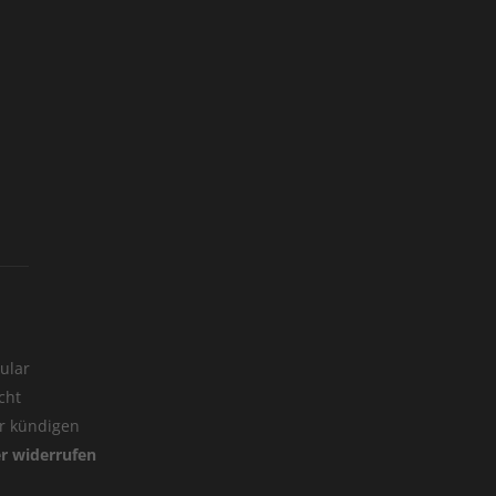
ular
cht
er kündigen
er widerrufen