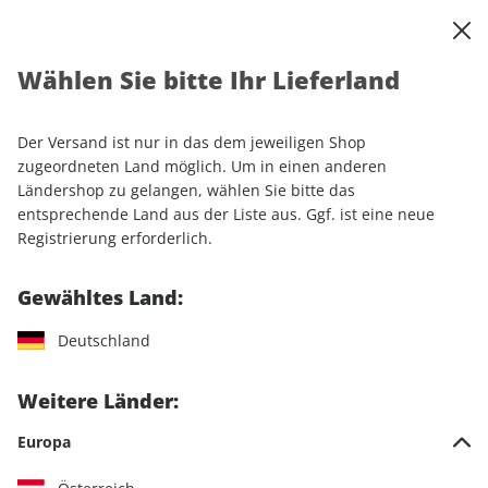
0
Warenkorb
Shop durchsuchen
MENÜ
Wählen Sie bitte Ihr Lieferland
Startseite
Einzelhefte
Camping & Caravaning
CARAVANING ePaper 05/2022
Der Versand ist nur in das dem jeweiligen Shop
zugeordneten Land möglich. Um in einen anderen
LESEPROBE
Ländershop zu gelangen, wählen Sie bitte das
entsprechende Land aus der Liste aus. Ggf. ist eine neue
Registrierung erforderlich.
Gewähltes Land:
Deutschland
Weitere Länder:
Europa