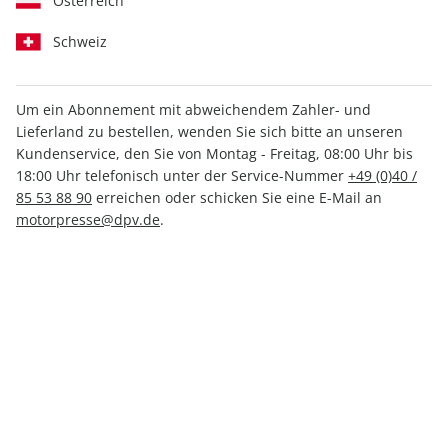
Österreich
Schweiz
Um ein Abonnement mit abweichendem Zahler- und
Lieferland zu bestellen, wenden Sie sich bitte an unseren
CARAVANING ePaper 05/2022
Kundenservice, den Sie von Montag - Freitag, 08:00 Uhr bis
18:00 Uhr telefonisch unter der Service-Nummer
+49 (0)40 /
Direkt verfügbar
85 53 88 90
erreichen oder schicken Sie eine E-Mail an
motorpresse@dpv.de
.
2,49 €
inkl. MwSt.
Zur Kasse