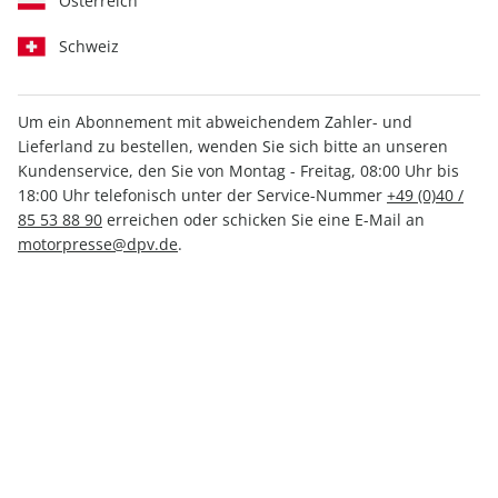
Österreich
Schweiz
Um ein Abonnement mit abweichendem Zahler- und
Lieferland zu bestellen, wenden Sie sich bitte an unseren
CARAVANING ePaper 01/2025
Kundenservice, den Sie von Montag - Freitag, 08:00 Uhr bis
18:00 Uhr telefonisch unter der Service-Nummer
+49 (0)40 /
Direkt verfügbar
85 53 88 90
erreichen oder schicken Sie eine E-Mail an
motorpresse@dpv.de
.
2,99 €
inkl. MwSt.
Zur Kasse