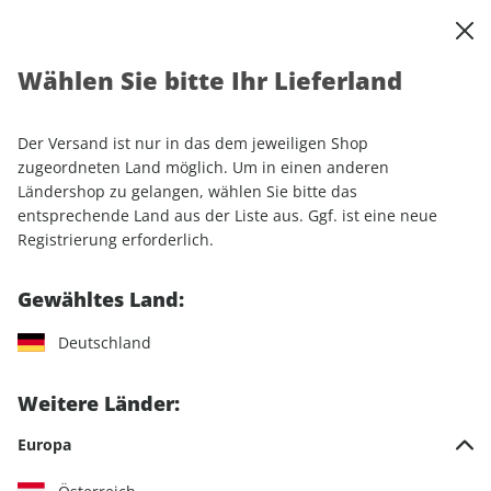
0
Warenkorb
Shop durchsuchen
MENÜ
Wählen Sie bitte Ihr Lieferland
Startseite
Einzelhefte
Camping & Caravaning
CARAVANING ePaper 01/2025
Der Versand ist nur in das dem jeweiligen Shop
zugeordneten Land möglich. Um in einen anderen
LESEPROBE
Ländershop zu gelangen, wählen Sie bitte das
entsprechende Land aus der Liste aus. Ggf. ist eine neue
Registrierung erforderlich.
Gewähltes Land:
Deutschland
Weitere Länder:
Europa