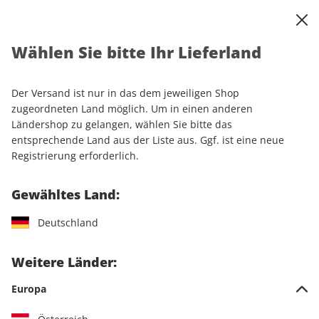
0
Warenkorb
Shop durchsuchen
MENÜ
Wählen Sie bitte Ihr Lieferland
Startseite
Einzelhefte
Camping & Caravaning
CARAVANING 05/2025
Der Versand ist nur in das dem jeweiligen Shop
zugeordneten Land möglich. Um in einen anderen
LESEPROBE
Ländershop zu gelangen, wählen Sie bitte das
entsprechende Land aus der Liste aus. Ggf. ist eine neue
Registrierung erforderlich.
Gewähltes Land:
Deutschland
Weitere Länder:
Europa