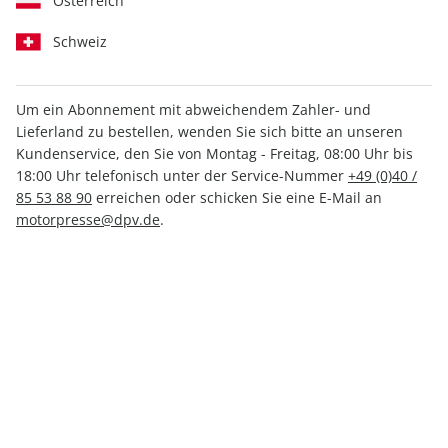
Österreich
Schweiz
Um ein Abonnement mit abweichendem Zahler- und
Lieferland zu bestellen, wenden Sie sich bitte an unseren
CARAVANING 05/2025
Kundenservice, den Sie von Montag - Freitag, 08:00 Uhr bis
18:00 Uhr telefonisch unter der Service-Nummer
+49 (0)40 /
85 53 88 90
erreichen oder schicken Sie eine E-Mail an
Verfügbar - Nur solange der Vorrat reicht
motorpresse@dpv.de
.
Anzahl
4,80 €
inkl. MwSt., zzgl.
Versand
In den Warenkorb