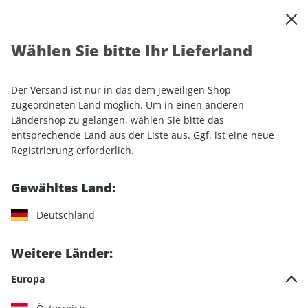
0
Warenkorb
Shop durchsuchen
MENÜ
Wählen Sie bitte Ihr Lieferland
Startseite
Einzelhefte
Camping & Caravaning
CARAVANING 03/2026
Der Versand ist nur in das dem jeweiligen Shop
zugeordneten Land möglich. Um in einen anderen
LESEPROBE
Ländershop zu gelangen, wählen Sie bitte das
entsprechende Land aus der Liste aus. Ggf. ist eine neue
Registrierung erforderlich.
Gewähltes Land:
Deutschland
Weitere Länder:
Europa