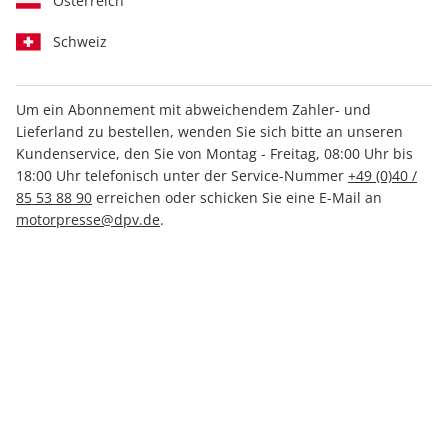
Österreich
Schweiz
Um ein Abonnement mit abweichendem Zahler- und
Lieferland zu bestellen, wenden Sie sich bitte an unseren
CARAVANING 03/2026
Kundenservice, den Sie von Montag - Freitag, 08:00 Uhr bis
18:00 Uhr telefonisch unter der Service-Nummer
+49 (0)40 /
85 53 88 90
erreichen oder schicken Sie eine E-Mail an
Verfügbar - Nur solange der Vorrat reicht
motorpresse@dpv.de
.
Anzahl
4,80 €
inkl. MwSt., zzgl.
Versand
In den Warenkorb